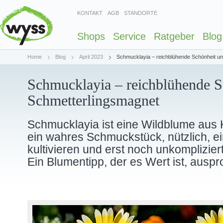
KONTAKT
AGB
STANDORTE
Shops
Service
Ratgeber
Blog
Home
Blog
April 2023
Schmucklayia – reichblühende Schönheit u
Schmucklayia – reichblühende S
Schmetterlingsmagnet
Schmucklayia ist eine Wildblume aus Ka
ein wahres Schmuckstück, nützlich, e
kultivieren und erst noch unkompliziert
Ein Blumentipp, der es Wert ist, auspr