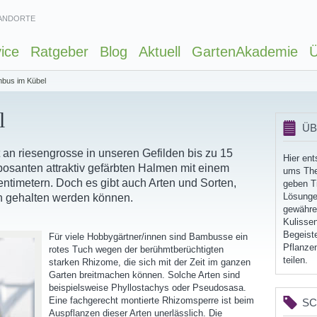
ANDORTE
ice
Ratgeber
Blog
Aktuell
GartenAkademie
Ü
bus im Kübel
l
ÜB
an riesengrosse in unseren Gefilden bis zu 15
Hier en
santen attraktiv gefärbten Halmen mit einem
ums The
ntimetern. Doch es gibt auch Arten und Sorten,
geben Ti
Lösunge
en gehalten werden können.
gewähren
Kulissen
Begeist
Für viele Hobbygärtner/innen sind Bambusse ein
Pflanzen
rotes Tuch wegen der berühmtberüchtigten
teilen.
starken Rhizome, die sich mit der Zeit im ganzen
Garten breitmachen können. Solche Arten sind
beispielsweise Phyllostachys oder Pseudosasa.
Eine fachgerecht montierte Rhizomsperre ist beim
S
Auspflanzen dieser Arten unerlässlich. Die