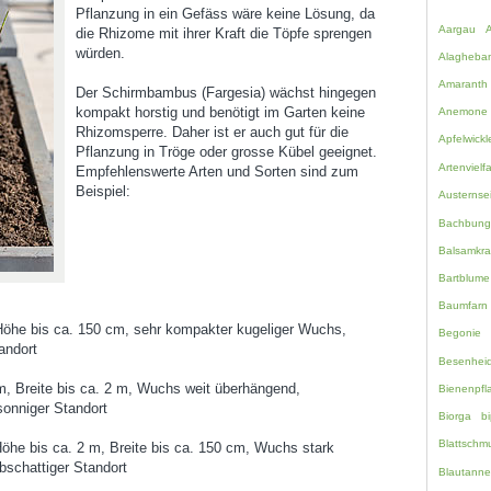
Pflanzung in ein Gefäss wäre keine Lösung, da
Aargau
die Rhizome mit ihrer Kraft die Töpfe sprengen
würden.
Alagheba
Amaranth
Der Schirmbambus (Fargesia) wächst hingegen
kompakt horstig und benötigt im Garten keine
Anemone
Rhizomsperre. Daher ist er auch gut für die
Apfelwickl
Pflanzung in Tröge oder grosse Kübel geeignet.
Artenvielfa
Empfehlenswerte Arten und Sorten sind zum
Beispiel:
Austernsei
Bachbung
Balsamkra
Bartblume
Baumfarn
öhe bis ca. 150 cm, sehr kompakter kugeliger Wuchs,
Begonie
andort
Besenhei
m, Breite bis ca. 2 m, Wuchs weit überhängend,
Bienenpfl
 sonniger Standort
Biorga
bi
Blattschm
öhe bis ca. 2 m, Breite bis ca. 150 cm, Wuchs stark
bschattiger Standort
Blautanne