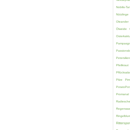
Nobilis-Ta
Nützlinge
Oleander
Ölweide
Osterkakt
Pampasgr
Passions
Petersilie
Pfeilkraut
Pflücksala
Pilze
Pim
PotatoPot
Promanal
Radiesch
Regenwas
Ringelblu
Ritterspo