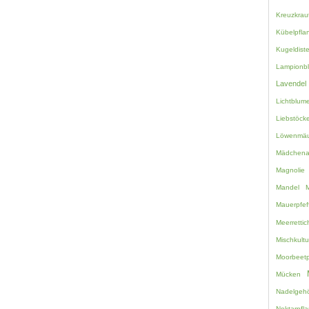
Kreuzkrau
Kübelpfla
Kugeldiste
Lampionb
Lavendel
Lichtblum
Liebstöcke
Löwenmäu
Mädchen
Magnolie
Mandel
M
Mauerpfef
Meerretti
Mischkultu
Moorbeetp
Mücken
Nadelgehö
Nektarpfl