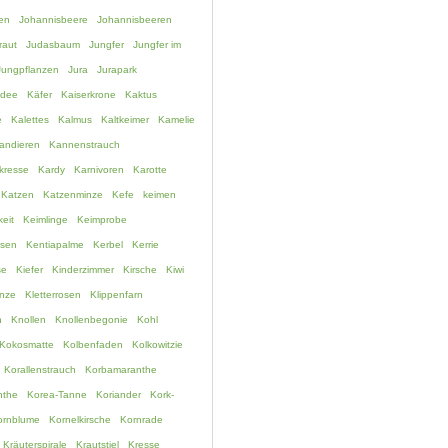
en
Johannisbeere
Johannisbeeren
raut
Judasbaum
Jungfer
Jungfer im
Jungpflanzen
Jura
Jurapark
idee
Käfer
Kaiserkrone
Kaktus
e
Kalettes
Kalmus
Kaltkeimer
Kamelie
andieren
Kannenstrauch
kresse
Kardy
Karnivoren
Karotte
Katzen
Katzenminze
Kefe
keimen
eit
Keimlinge
Keimprobe
ssen
Kentiapalme
Kerbel
Kerrie
se
Kiefer
Kinderzimmer
Kirsche
Kiwi
anze
Kletterrosen
Klippenfarn
h
Knollen
Knollenbegonie
Kohl
Kokosmatte
Kolbenfaden
Kolkowitzie
Korallenstrauch
Korbamaranthe
nthe
Korea-Tanne
Koriander
Kork-
ornblume
Kornelkirsche
Kornrade
Kräuterspirale
Krautstiel
Kresse