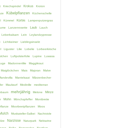
Krokus
t
Kriechspindel
Kroton
Kübelpflanzen
nze
Küchenschelle
Kürbis
l
Kümmel
Lampenputzergras
Laub
lume
Lanzenrosette
Lauch
Leberbalsam
Lein
Leylandzypresse
e
Lichtkeimer
Lieblingsinsekt
l
Liguster
Lilie
Lobelie
Lorbeerkirsche
lchen
Luftpolsterfolie
Lupine
Luwasa
auge
Madonnenlilie
Maggikraut
Maiglöckchen
Mais
Majoran
Malve
andevilla
Mantelsaat
Märzenbecher
fer
Maulwurf
Medinille
mediterran
mehrjährig
Minze
chbaum
Melone
Mohn
r
Mönchspfeffer
Montbretie
flanze
Moorbeetpflanzen
Moos
Mulch
Muskateller-Salbei
Nachtviole
Narzisse
lze
Naturpark
Nektarine
anzen
Nelke
Nematoden
Nestfarn