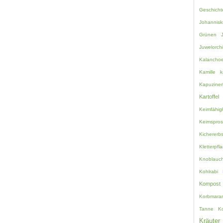
Geschicht
Johannisk
Grünen
Juwelorch
Kalancho
Kamille
k
Kapuziner
Kartoffel
Keimfähigk
Keimspro
Kichererb
Kletterpfl
Knoblauc
Kohlrabi
Kompost
Korbmara
Tanne
K
Kräuter