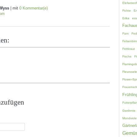
Elefanten
Wyss
| mit
0 Kommentar(e)
Fichte
En
zom
Erika
ess
Fachaus
Farn
Fed
len:
Felsenbir
Fettkraut
Fische
Fi
Flamingo
Fleurosele
Flower-Sp
Frauensc
Frühlin
nzufügen
Futterpfla
Gardenie
Mondviole
Gärtnerl
Gemü