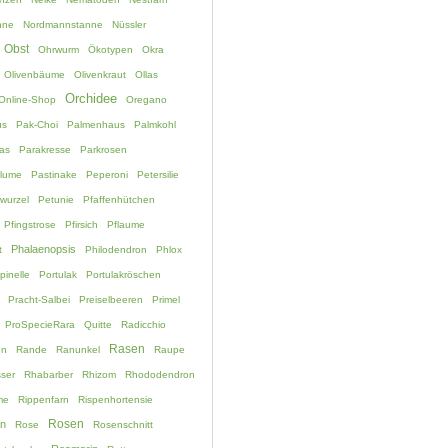
nne
Nordmannstanne
Nüssler
Obst
Ohrwurm
Ökotypen
Okra
Olivenbäume
Olivenkraut
Ollas
Orchidee
Online-Shop
Oregano
us
Pak-Choi
Palmenhaus
Palmkohl
as
Parakresse
Parkrosen
blume
Pastinake
Peperoni
Petersilie
nwurzel
Petunie
Pfaffenhütchen
Pfingstrose
Pfirsich
Pflaume
Phalaenopsis
t
Philodendron
Phlox
pinelle
Portulak
Portulakröschen
Pracht-Salbei
Preiselbeeren
Primel
ProSpecieRara
Quitte
Radicchio
Rasen
en
Rande
Ranunkel
Raupe
ser
Rhabarber
Rhizom
Rhododendron
me
Rippenfarn
Rispenhortensie
Rosen
rn
Rose
Rosenschnitt