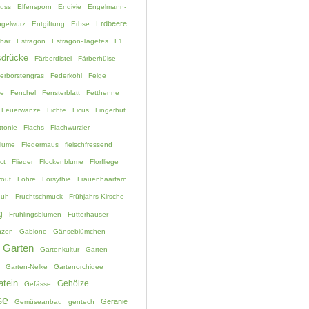
fuss
Elfensporn
Endivie
Engelmann-
Erdbeere
gelwurz
Entgiftung
Erbse
bar
Estragon
Estragon-Tagetes
F1
drücke
Färberdistel
Färberhülse
erborstengras
Federkohl
Feige
ne
Fenchel
Fensterblatt
Fetthenne
Feuerwanze
Fichte
Ficus
Fingerhut
ttonie
Flachs
Flachwurzler
blume
Fledermaus
fleischfressend
ct
Flieder
Flockenblume
Florfliege
rout
Föhre
Forsythie
Frauenhaarfarn
huh
Fruchtschmuck
Frühjahrs-Kirsche
g
Frühlingsblumen
Futterhäuser
nzen
Gabione
Gänseblümchen
Garten
Gartenkultur
Garten-
Garten-Nelke
Gartenorchidee
atein
Gehölze
Gefässe
se
Geranie
Gemüseanbau
gentech