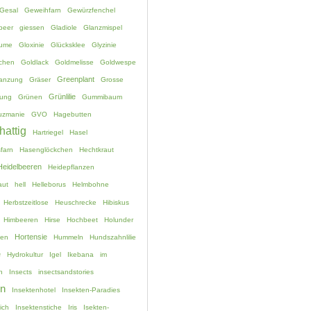
Gesal
Geweihfarn
Gewürzfenchel
beer
giessen
Gladiole
Glanzmispel
lume
Gloxinie
Glücksklee
Glyzinie
chen
Goldlack
Goldmelisse
Goldwespe
Greenplant
lanzung
Gräser
Grosse
Grünlilie
ung
Grünen
Gummibaum
uzmanie
GVO
Hagebutten
hattig
Hartriegel
Hasel
farn
Hasenglöckchen
Hechtkraut
Heidelbeeren
Heidepflanzen
aut
hell
Helleborus
Helmbohne
Herbstzeitlose
Heuschrecke
Hibiskus
Himbeeren
Hirse
Hochbeet
Holunder
Hortensie
hen
Hummeln
Hundszahnlilie
e
Hydrokultur
Igel
Ikebana
im
n
Insects
insectsandstories
en
Insektenhotel
Insekten-Paradies
ich
Insektenstiche
Iris
Isekten-