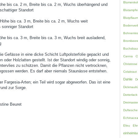
Blumenko
he bis ca. 2 m, Breite bis ca. 2 m, Wuchs überhängend und
schattiger Standort
Blutampfe
Blutpflau
Höhe bis ca. 3 m, Breite bis ca. 2 m, Wuchs weit
Bodenverb
s sonniger Standort
Bohnenkr
he bis ca. 3 m, Breite bis ca. 3 m, Wuchs breit ausladend,
Brombeer
g
Buchsbau
e Gefässe in eine dicke Schicht Luftpolsterfolie gepackt und
Canna
C
n oder Holzlatten gestellt. Ist der Standort windig oder sonnig,
Christrose
ntervlies zu schützen. Damit die Pflanzen nicht vertrocknen,
egossen werden. Es darf aber niemals Staunässe entstehen.
Colakraut
Dahlie
D
er Fargesia-Arten; ein Teil wird sogar abgeworfen. Das ist eine
rund zur Sorge.
Dickmaulrü
Dotterlack
Dreimaste
tine Beuret
Duftesche
Echinace
Efeu
Efe
einheimis