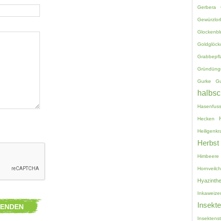
Gerbera
Gewürzlor
Glockenb
Goldglöck
Grabbepf
Gründüng
Gurke
G
halbsc
Hasenfuss
Hecken
Heiligenkr
Herbst
Himbeere
Hornveilc
Hyazinth
Inkaweize
Insekt
Insektenst