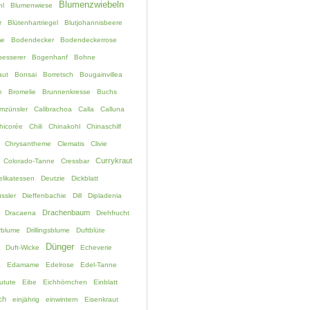
Blumenzwiebeln
hl
Blumenwiese
r
Blütenhartriegel
Blutjohannisbeere
me
Bodendecker
Bodendeckerrose
esserer
Bogenhanf
Bohne
aut
Bonsai
Borretsch
Bougainvillea
e
Bromelie
Brunnenkresse
Buchs
mzünsler
Calibrachoa
Calla
Calluna
hicorée
Chili
Chinakohl
Chinaschilf
Chrysantheme
Clematis
Clivie
Currykraut
Colorado-Tanne
Cressbar
elikatessen
Deutzie
Dickblatt
ssler
Dieffenbachie
Dill
Dipladenia
Drachenbaum
Dracaena
Drehfrucht
rblume
Drillingsblume
Duftblüte
Dünger
Duft-Wicke
Echeverie
a
Edamame
Edelrose
Edel-Tanne
utute
Eibe
Eichhörnchen
Einblatt
ch
einjährig
einwintern
Eisenkraut