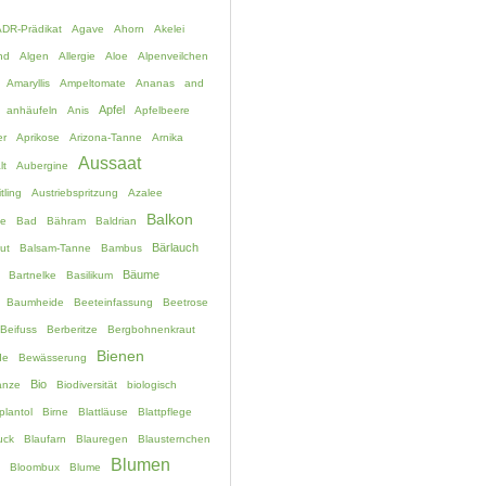
ADR-Prädikat
Agave
Ahorn
Akelei
nd
Algen
Allergie
Aloe
Alpenveilchen
Amaryllis
Ampeltomate
Ananas
and
Apfel
anhäufeln
Anis
Apfelbeere
er
Aprikose
Arizona-Tanne
Arnika
Aussaat
lt
Aubergine
tling
Austriebspritzung
Azalee
Balkon
e
Bad
Bähram
Baldrian
Bärlauch
ut
Balsam-Tanne
Bambus
Bäume
Bartnelke
Basilikum
Baumheide
Beeteinfassung
Beetrose
Beifuss
Berberitze
Bergbohnenkraut
Bienen
de
Bewässerung
Bio
anze
Biodiversität
biologisch
plantol
Birne
Blattläuse
Blattpflege
uck
Blaufarn
Blauregen
Blausternchen
Blumen
Bloombux
Blume