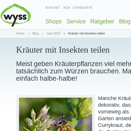
KONTAKT
AGB
STANDORTE
Shops
Service
Ratgeber
Blog
Home
Blog
Juni 2019
Kräuter mit Insekten teilen
Kräuter mit Insekten teilen
Meist geben Kräuterpflanzen viel mehr
tatsächlich zum Würzen brauchen. M
einfach halbe-halbe!
Manche Kräute
dekorativ, das
vorneweg als 
Garten ansied
Currykraut, d