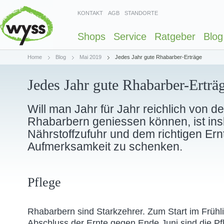
KONTAKT
AGB
STANDORTE
Shops
Service
Ratgeber
Blog
Home
Blog
Mai 2019
Jedes Jahr gute Rhabarber-Erträge
Jedes Jahr gute Rhabarber-Erträ
Will man Jahr für Jahr reichlich von d
Rhabarbern geniessen können, ist in
Nährstoffzufuhr und dem richtigen Ern
Aufmerksamkeit zu schenken.
Pflege
Rhabarbern sind Starkzehrer. Zum Start im Früh
Abschluss der Ernte gegen Ende Juni sind die Pf