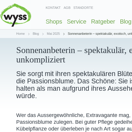
KONTAKT
AGB
STANDORTE
Shops
Service
Ratgeber
Blog
Home
Blog
Mai 2025
Sonnenanbeterin – spektakulär, exotisch, unk
Sonnenanbeterin – spektakulär, e
unkompliziert
Sie sorgt mit ihren spektakulären Blüt
die Passionsblume. Das Schöne: Sie is
halten als man aufgrund ihres Ausse
würde.
Wer das Aussergewöhnliche, Extravagante mag, s
Passionsblume zulegen. Bei guter Pflege gedeihe
Kübelpflanze oder überleben je nach Art sogar a