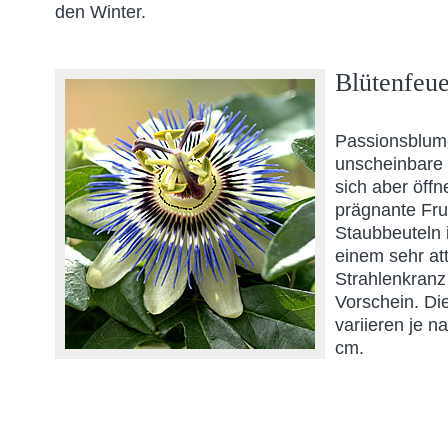
den Winter.
Blütenfeu
Passionsblum
unscheinbare
sich aber öff
prägnante Fru
Staubbeuteln 
einem sehr att
Strahlenkranz
Vorschein. Di
variieren je n
cm.