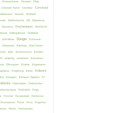
Chrysantheme
Clematis
Clivie
Currykraut
Colorado-Tanne
Cressbar
elikatessen
Deutzie
Dickblatt
ssler
Dieffenbachie
Dill
Dipladenia
Drachenbaum
Dracaena
Drehfrucht
rblume
Drillingsblume
Duftblüte
Dünger
Duft-Wicke
Echeverie
a
Edamame
Edelrose
Edel-Tanne
utute
Eibe
Eichhörnchen
Einblatt
ch
einjährig
einwintern
Eisenkraut
fuss
Elfensporn
Endivie
Engelmann-
Erdbeere
gelwurz
Entgiftung
Erbse
bar
Estragon
Estragon-Tagetes
F1
drücke
Färberdistel
Färberhülse
erborstengras
Federkohl
Feige
ne
Fenchel
Fensterblatt
Fetthenne
Feuerwanze
Fichte
Ficus
Fingerhut
ttonie
Flachs
Flachwurzler