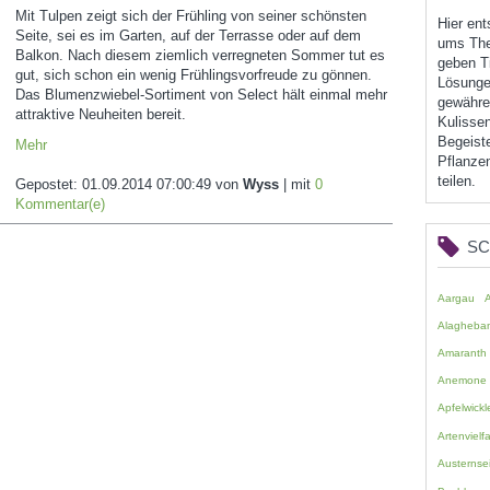
Mit Tulpen zeigt sich der Frühling von seiner schönsten
Hier en
Seite, sei es im Garten, auf der Terrasse oder auf dem
ums The
Balkon. Nach diesem ziemlich verregneten Sommer tut es
geben Ti
gut, sich schon ein wenig Frühlingsvorfreude zu gönnen.
Lösunge
Das Blumenzwiebel-Sortiment von Select hält einmal mehr
gewähren
attraktive Neuheiten bereit.
Kulissen
Begeist
Mehr
Pflanzen
teilen.
Gepostet:
01.09.2014 07:00:49
von
Wyss
| mit
0
Kommentar(e)
S
Aargau
Alagheba
Amaranth
Anemone
Apfelwickl
Artenvielfa
Austernsei