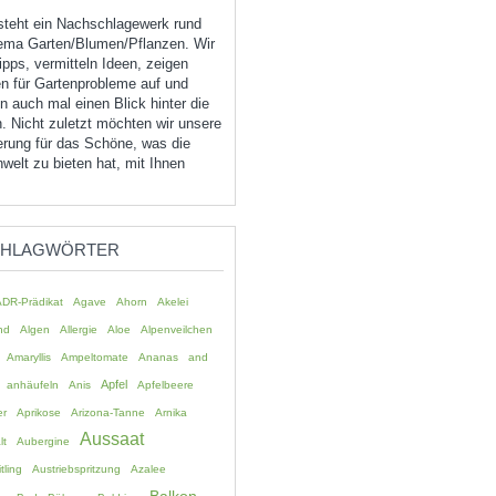
tsteht ein Nachschlagewerk rund
ma Garten/Blumen/Pflanzen. Wir
pps, vermitteln Ideen, zeigen
n für Gartenprobleme auf und
 auch mal einen Blick hinter die
. Nicht zuletzt möchten wir unsere
erung für das Schöne, was die
welt zu bieten hat, mit Ihnen
CHLAGWÖRTER
ADR-Prädikat
Agave
Ahorn
Akelei
nd
Algen
Allergie
Aloe
Alpenveilchen
Amaryllis
Ampeltomate
Ananas
and
Apfel
anhäufeln
Anis
Apfelbeere
er
Aprikose
Arizona-Tanne
Arnika
Aussaat
lt
Aubergine
tling
Austriebspritzung
Azalee