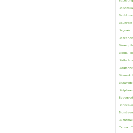
Bachbung
Balsamkra
Bartblume
Baumfarn
Begonie
Besenhei
Bienenpfl
Biorga
bi
Blattschm
Blautanne
Blumenko
Blutampfe
Blutpflau
Bodenverb
Bohnenkr
Brombeer
Buchsbau
Canna
C