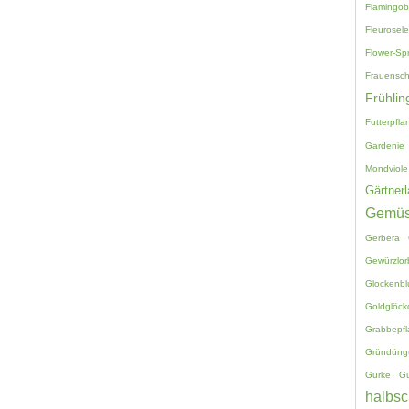
Flamingo
Fleurosele
Flower-Sp
Frauensc
Frühlin
Futterpfla
Gardenie
Mondviole
Gärtnerl
Gemü
Gerbera
Gewürzlor
Glockenb
Goldglöck
Grabbepf
Gründüng
Gurke
G
halbsc