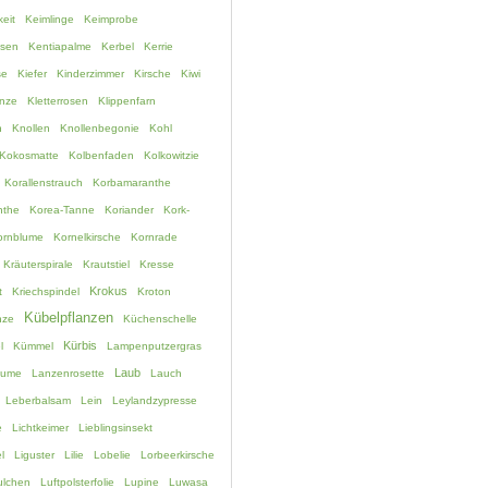
eit
Keimlinge
Keimprobe
ssen
Kentiapalme
Kerbel
Kerrie
se
Kiefer
Kinderzimmer
Kirsche
Kiwi
anze
Kletterrosen
Klippenfarn
h
Knollen
Knollenbegonie
Kohl
Kokosmatte
Kolbenfaden
Kolkowitzie
Korallenstrauch
Korbamaranthe
nthe
Korea-Tanne
Koriander
Kork-
ornblume
Kornelkirsche
Kornrade
Kräuterspirale
Krautstiel
Kresse
Krokus
t
Kriechspindel
Kroton
Kübelpflanzen
nze
Küchenschelle
Kürbis
l
Kümmel
Lampenputzergras
Laub
lume
Lanzenrosette
Lauch
Leberbalsam
Lein
Leylandzypresse
e
Lichtkeimer
Lieblingsinsekt
l
Liguster
Lilie
Lobelie
Lorbeerkirsche
lchen
Luftpolsterfolie
Lupine
Luwasa