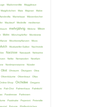
auge
Madonnenlilie
Maggikraut
Maiglöckchen
Mais
Majoran
Malve
andevilla
Mantelsaat
Märzenbecher
fer
Maulwurf
Medinille
mediterran
mehrjährig
Minze
chbaum
Melone
Mohn
r
Mönchspfeffer
Montbretie
flanze
Moorbeetpflanzen
Moos
Mulch
Muskateller-Salbei
Nachtviole
Narzisse
lze
Naturpark
Nektarine
anzen
Nelke
Nematoden
Nestfarn
nne
Nordmannstanne
Nüssler
Obst
Ohrwurm
Ökotypen
Okra
Olivenbäume
Olivenkraut
Ollas
Orchidee
Online-Shop
Oregano
us
Pak-Choi
Palmenhaus
Palmkohl
as
Parakresse
Parkrosen
blume
Pastinake
Peperoni
Petersilie
nwurzel
Petunie
Pfaffenhütchen