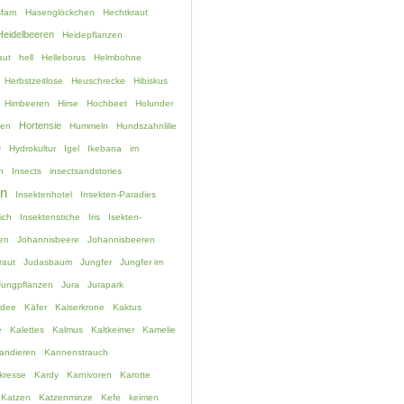
farn
Hasenglöckchen
Hechtkraut
Heidelbeeren
Heidepflanzen
aut
hell
Helleborus
Helmbohne
Herbstzeitlose
Heuschrecke
Hibiskus
Himbeeren
Hirse
Hochbeet
Holunder
Hortensie
hen
Hummeln
Hundszahnlilie
e
Hydrokultur
Igel
Ikebana
im
n
Insects
insectsandstories
en
Insektenhotel
Insekten-Paradies
ich
Insektenstiche
Iris
Isekten-
en
Johannisbeere
Johannisbeeren
raut
Judasbaum
Jungfer
Jungfer im
Jungpflanzen
Jura
Jurapark
idee
Käfer
Kaiserkrone
Kaktus
e
Kalettes
Kalmus
Kaltkeimer
Kamelie
andieren
Kannenstrauch
kresse
Kardy
Karnivoren
Karotte
Katzen
Katzenminze
Kefe
keimen