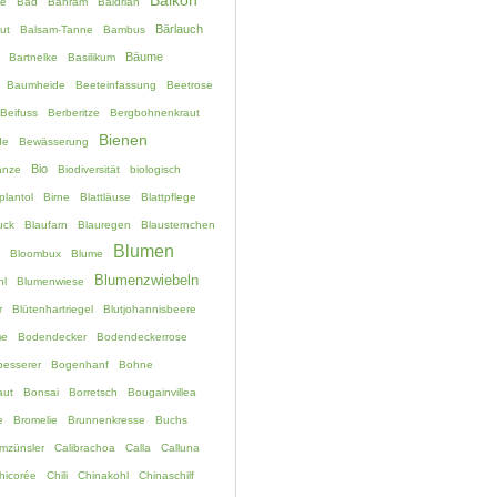
Balkon
e
Bad
Bähram
Baldrian
Bärlauch
ut
Balsam-Tanne
Bambus
Bäume
Bartnelke
Basilikum
Baumheide
Beeteinfassung
Beetrose
Beifuss
Berberitze
Bergbohnenkraut
Bienen
de
Bewässerung
Bio
anze
Biodiversität
biologisch
plantol
Birne
Blattläuse
Blattpflege
uck
Blaufarn
Blauregen
Blausternchen
Blumen
Bloombux
Blume
Blumenzwiebeln
hl
Blumenwiese
r
Blütenhartriegel
Blutjohannisbeere
me
Bodendecker
Bodendeckerrose
esserer
Bogenhanf
Bohne
aut
Bonsai
Borretsch
Bougainvillea
e
Bromelie
Brunnenkresse
Buchs
mzünsler
Calibrachoa
Calla
Calluna
hicorée
Chili
Chinakohl
Chinaschilf