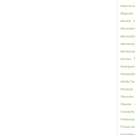
Mädchen
Magnolie
Mandel
M
Mauerpfef
Meerretti
Mischkultu
Moorbeetp
Mücken
Nadelgehö
Nektarpfl
Nobilis-Ta
Nützlinge
Oleander
Ölweide
Osterkakt
Pampasgr
Passions
Petersilie