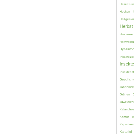
Hasenfuss
Hecken
Heiligenkr
Herbst
Himbeere
Hornveilc
Hyazinth
Inkaweize
Insekt
Insektenst
Geschicht
Johannisk
Grünen
Juwelorch
Kalancho
Kamille
k
Kapuziner
Kartoffel