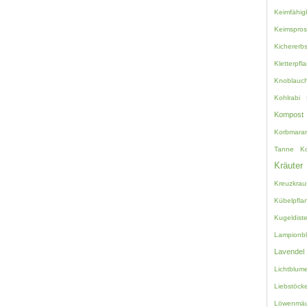
Keimfähigk
Keimspro
Kichererb
Kletterpfl
Knoblauc
Kohlrabi
Kompost
Korbmara
Tanne
K
Kräuter
Kreuzkrau
Kübelpfla
Kugeldiste
Lampionb
Lavendel
Lichtblum
Liebstöcke
Löwenmäu