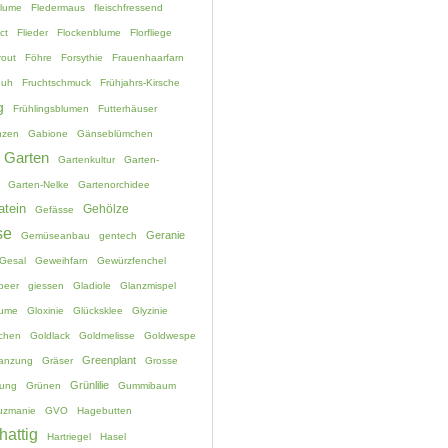
blume
Fledermaus
fleischfressend
ct
Flieder
Flockenblume
Florfliege
rout
Föhre
Forsythie
Frauenhaarfarn
huh
Fruchtschmuck
Frühjahrs-Kirsche
g
Frühlingsblumen
Futterhäuser
nzen
Gabione
Gänseblümchen
Garten
Gartenkultur
Garten-
Garten-Nelke
Gartenorchidee
atein
Gehölze
Gefässe
se
Geranie
Gemüseanbau
gentech
Gesal
Geweihfarn
Gewürzfenchel
beer
giessen
Gladiole
Glanzmispel
lume
Gloxinie
Glücksklee
Glyzinie
chen
Goldlack
Goldmelisse
Goldwespe
Greenplant
lanzung
Gräser
Grosse
Grünlilie
ung
Grünen
Gummibaum
uzmanie
GVO
Hagebutten
hattig
Hartriegel
Hasel