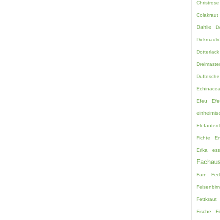
Christrose
Colakraut
Dahlie
D
Dickmaulrü
Dotterlack
Dreimaste
Duftesche
Echinace
Efeu
Efe
einheimis
Elefanten
Fichte
En
Erika
ess
Fachaus
Farn
Fed
Felsenbir
Fettkraut
Fische
Fi