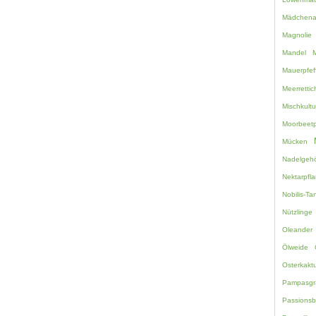
Mädchen
Magnolie
Mandel
M
Mauerpfef
Meerretti
Mischkultu
Moorbeetp
Mücken
Nadelgehö
Nektarpfl
Nobilis-Ta
Nützlinge
Oleander
Ölweide
Osterkakt
Pampasgr
Passions