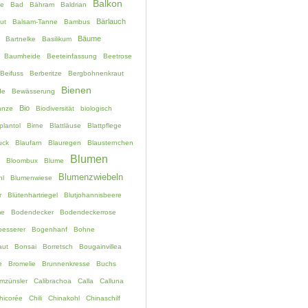
Balkon
e
Bad
Bähram
Baldrian
Bärlauch
ut
Balsam-Tanne
Bambus
Bäume
Bartnelke
Basilikum
Baumheide
Beeteinfassung
Beetrose
Beifuss
Berberitze
Bergbohnenkraut
Bienen
de
Bewässerung
Bio
anze
Biodiversität
biologisch
plantol
Birne
Blattläuse
Blattpflege
uck
Blaufarn
Blauregen
Blausternchen
Blumen
Bloombux
Blume
Blumenzwiebeln
hl
Blumenwiese
r
Blütenhartriegel
Blutjohannisbeere
me
Bodendecker
Bodendeckerrose
esserer
Bogenhanf
Bohne
aut
Bonsai
Borretsch
Bougainvillea
e
Bromelie
Brunnenkresse
Buchs
mzünsler
Calibrachoa
Calla
Calluna
hicorée
Chili
Chinakohl
Chinaschilf