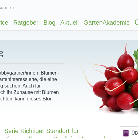
ANDORTE
ice
Ratgeber
Blog
Aktuell
GartenAkademie
Ü
g
Hobbygärtner/innen, Blumen-
rteninteressierte, die eine
ng suchen. Auch für
ich ihr Zuhause mit Blumen
chten, kann dieses Blog
Serie Richtiger Standort für
ÜB