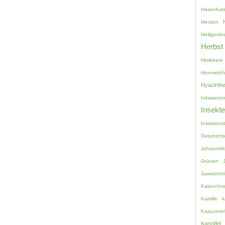
Hasenfuss
Hecken
Heiligenkr
Herbst
Himbeere
Hornveilc
Hyazinth
Inkaweize
Insekt
Insektenst
Geschicht
Johannisk
Grünen
Juwelorch
Kalancho
Kamille
k
Kapuziner
Kartoffel