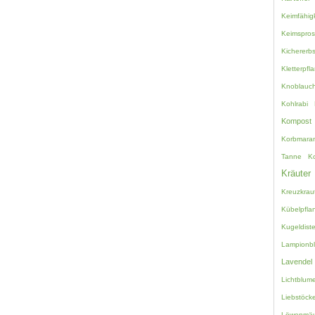
Keimfähigk
Keimspro
Kichererb
Kletterpfl
Knoblauc
Kohlrabi
Kompost
Korbmara
Tanne
K
Kräuter
Kreuzkrau
Kübelpfla
Kugeldiste
Lampionb
Lavendel
Lichtblum
Liebstöcke
Löwenmäu