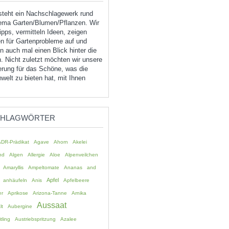
tsteht ein Nachschlagewerk rund
ma Garten/Blumen/Pflanzen. Wir
pps, vermitteln Ideen, zeigen
n für Gartenprobleme auf und
 auch mal einen Blick hinter die
. Nicht zuletzt möchten wir unsere
erung für das Schöne, was die
welt zu bieten hat, mit Ihnen
CHLAGWÖRTER
ADR-Prädikat
Agave
Ahorn
Akelei
nd
Algen
Allergie
Aloe
Alpenveilchen
Amaryllis
Ampeltomate
Ananas
and
Apfel
anhäufeln
Anis
Apfelbeere
er
Aprikose
Arizona-Tanne
Arnika
Aussaat
lt
Aubergine
tling
Austriebspritzung
Azalee