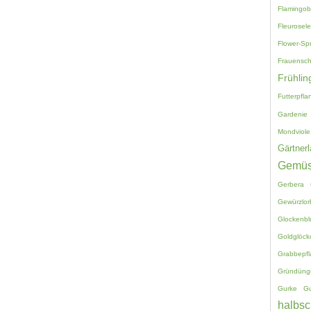
Flamingo
Fleurosele
Flower-Sp
Frauensc
Frühlin
Futterpfla
Gardenie
Mondviole
Gärtnerl
Gemü
Gerbera
Gewürzlor
Glockenb
Goldglöck
Grabbepf
Gründüng
Gurke
G
halbsc