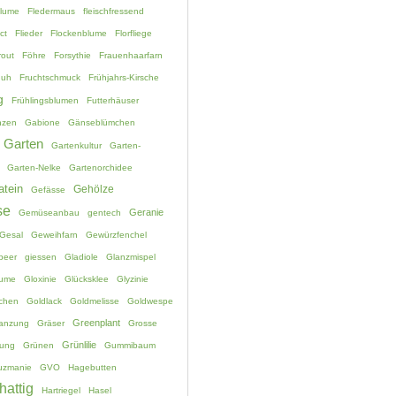
blume
Fledermaus
fleischfressend
ct
Flieder
Flockenblume
Florfliege
rout
Föhre
Forsythie
Frauenhaarfarn
huh
Fruchtschmuck
Frühjahrs-Kirsche
g
Frühlingsblumen
Futterhäuser
nzen
Gabione
Gänseblümchen
Garten
Gartenkultur
Garten-
Garten-Nelke
Gartenorchidee
atein
Gehölze
Gefässe
se
Geranie
Gemüseanbau
gentech
Gesal
Geweihfarn
Gewürzfenchel
beer
giessen
Gladiole
Glanzmispel
lume
Gloxinie
Glücksklee
Glyzinie
chen
Goldlack
Goldmelisse
Goldwespe
Greenplant
lanzung
Gräser
Grosse
Grünlilie
ung
Grünen
Gummibaum
uzmanie
GVO
Hagebutten
hattig
Hartriegel
Hasel