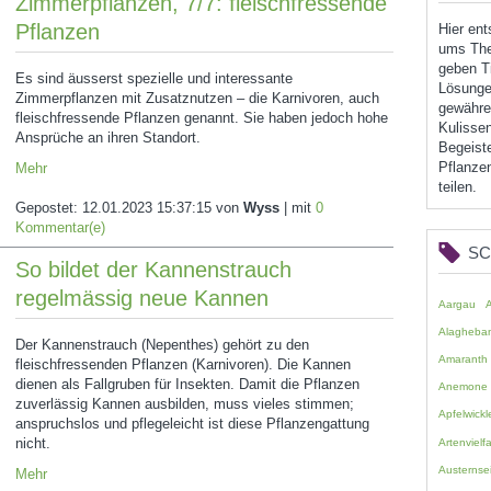
Zimmerpflanzen, 7/7: fleischfressende
Pflanzen
Hier en
ums The
geben Ti
Es sind äusserst spezielle und interessante
Lösunge
Zimmerpflanzen mit Zusatznutzen – die Karnivoren, auch
gewähren
fleischfressende Pflanzen genannt. Sie haben jedoch hohe
Kulissen
Ansprüche an ihren Standort.
Begeist
Pflanzen
Mehr
teilen.
Gepostet:
12.01.2023 15:37:15
von
Wyss
| mit
0
Kommentar(e)
S
So bildet der Kannenstrauch
regelmässig neue Kannen
Aargau
Alagheba
Der Kannenstrauch (Nepenthes) gehört zu den
Amaranth
fleischfressenden Pflanzen (Karnivoren). Die Kannen
dienen als Fallgruben für Insekten. Damit die Pflanzen
Anemone
zuverlässig Kannen ausbilden, muss vieles stimmen;
Apfelwickl
anspruchslos und pflegeleicht ist diese Pflanzengattung
nicht.
Artenvielfa
Austernsei
Mehr