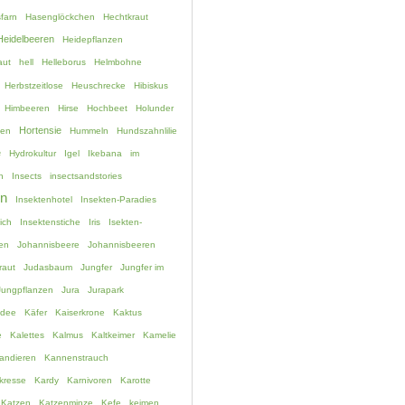
farn
Hasenglöckchen
Hechtkraut
Heidelbeeren
Heidepflanzen
aut
hell
Helleborus
Helmbohne
Herbstzeitlose
Heuschrecke
Hibiskus
Himbeeren
Hirse
Hochbeet
Holunder
Hortensie
hen
Hummeln
Hundszahnlilie
e
Hydrokultur
Igel
Ikebana
im
n
Insects
insectsandstories
en
Insektenhotel
Insekten-Paradies
ich
Insektenstiche
Iris
Isekten-
en
Johannisbeere
Johannisbeeren
raut
Judasbaum
Jungfer
Jungfer im
Jungpflanzen
Jura
Jurapark
idee
Käfer
Kaiserkrone
Kaktus
e
Kalettes
Kalmus
Kaltkeimer
Kamelie
andieren
Kannenstrauch
kresse
Kardy
Karnivoren
Karotte
Katzen
Katzenminze
Kefe
keimen