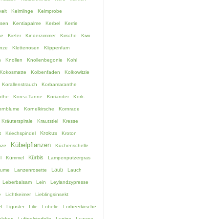
eit
Keimlinge
Keimprobe
ssen
Kentiapalme
Kerbel
Kerrie
se
Kiefer
Kinderzimmer
Kirsche
Kiwi
anze
Kletterrosen
Klippenfarn
h
Knollen
Knollenbegonie
Kohl
Kokosmatte
Kolbenfaden
Kolkowitzie
Korallenstrauch
Korbamaranthe
nthe
Korea-Tanne
Koriander
Kork-
ornblume
Kornelkirsche
Kornrade
Kräuterspirale
Krautstiel
Kresse
Krokus
t
Kriechspindel
Kroton
Kübelpflanzen
nze
Küchenschelle
Kürbis
l
Kümmel
Lampenputzergras
Laub
lume
Lanzenrosette
Lauch
Leberbalsam
Lein
Leylandzypresse
e
Lichtkeimer
Lieblingsinsekt
l
Liguster
Lilie
Lobelie
Lorbeerkirsche
lchen
Luftpolsterfolie
Lupine
Luwasa