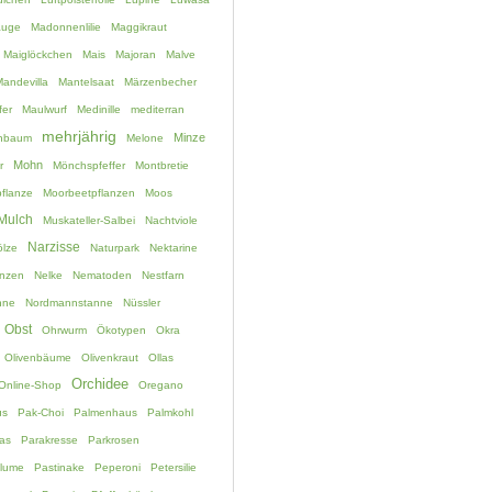
auge
Madonnenlilie
Maggikraut
Maiglöckchen
Mais
Majoran
Malve
andevilla
Mantelsaat
Märzenbecher
fer
Maulwurf
Medinille
mediterran
mehrjährig
Minze
chbaum
Melone
Mohn
r
Mönchspfeffer
Montbretie
flanze
Moorbeetpflanzen
Moos
Mulch
Muskateller-Salbei
Nachtviole
Narzisse
lze
Naturpark
Nektarine
anzen
Nelke
Nematoden
Nestfarn
nne
Nordmannstanne
Nüssler
Obst
Ohrwurm
Ökotypen
Okra
Olivenbäume
Olivenkraut
Ollas
Orchidee
Online-Shop
Oregano
us
Pak-Choi
Palmenhaus
Palmkohl
as
Parakresse
Parkrosen
blume
Pastinake
Peperoni
Petersilie