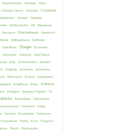
Chrysantheme
Clematis
Clivie
Currykraut
Colorado-Tanne
Cressbar
elikatessen
Deutzie
Dickblatt
ssler
Dieffenbachie
Dill
Dipladenia
Drachenbaum
Dracaena
Drehfrucht
rblume
Drillingsblume
Duftblüte
Dünger
Duft-Wicke
Echeverie
a
Edamame
Edelrose
Edel-Tanne
utute
Eibe
Eichhörnchen
Einblatt
ch
einjährig
einwintern
Eisenkraut
fuss
Elfensporn
Endivie
Engelmann-
Erdbeere
gelwurz
Entgiftung
Erbse
bar
Estragon
Estragon-Tagetes
F1
drücke
Färberdistel
Färberhülse
erborstengras
Federkohl
Feige
ne
Fenchel
Fensterblatt
Fetthenne
Feuerwanze
Fichte
Ficus
Fingerhut
ttonie
Flachs
Flachwurzler