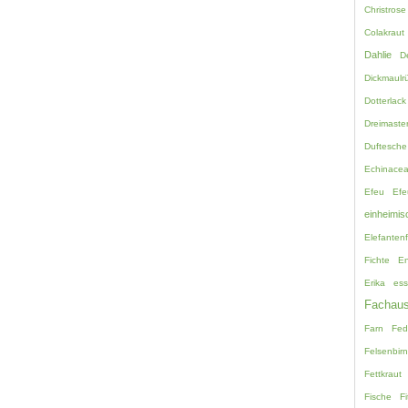
Christrose
Colakraut
Dahlie
D
Dickmaulrü
Dotterlack
Dreimaste
Duftesche
Echinace
Efeu
Efe
einheimis
Elefanten
Fichte
En
Erika
ess
Fachaus
Farn
Fed
Felsenbir
Fettkraut
Fische
Fi