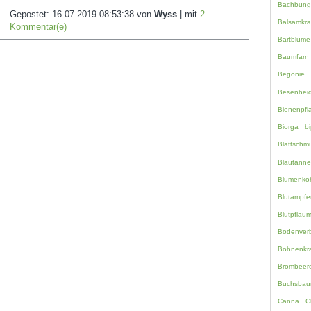
Bachbung
Gepostet:
16.07.2019 08:53:38
von
Wyss
| mit
2
Balsamkra
Kommentar(e)
Bartblume
Baumfarn
Begonie
Besenhei
Bienenpfl
Biorga
bi
Blattschm
Blautanne
Blumenko
Blutampfe
Blutpflau
Bodenverb
Bohnenkr
Brombeer
Buchsbau
Canna
C