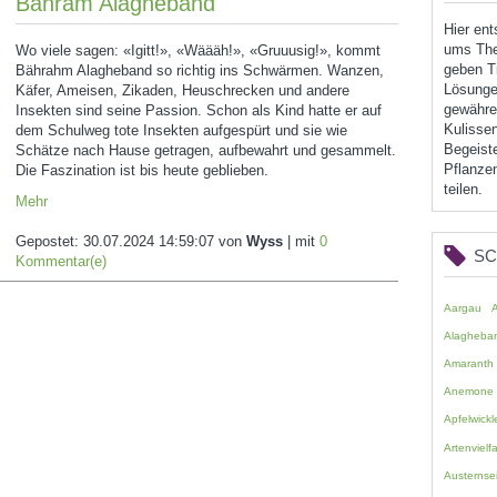
Bähram Alagheband
Hier en
ums The
Wo viele sagen: «Igitt!», «Wäääh!», «Gruuusig!», kommt
geben Ti
Bährahm Alagheband so richtig ins Schwärmen. Wanzen,
Lösunge
Käfer, Ameisen, Zikaden, Heuschrecken und andere
gewähren
Insekten sind seine Passion. Schon als Kind hatte er auf
Kulissen
dem Schulweg tote Insekten aufgespürt und sie wie
Begeist
Schätze nach Hause getragen, aufbewahrt und gesammelt.
Pflanzen
Die Faszination ist bis heute geblieben.
teilen.
Mehr
Gepostet:
30.07.2024 14:59:07
von
Wyss
| mit
0
S
Kommentar(e)
Aargau
Alagheba
Amaranth
Anemone
Apfelwickl
Artenvielfa
Austernsei