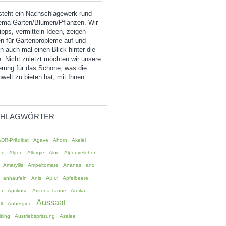
tsteht ein Nachschlagewerk rund
ma Garten/Blumen/Pflanzen. Wir
pps, vermitteln Ideen, zeigen
n für Gartenprobleme auf und
 auch mal einen Blick hinter die
. Nicht zuletzt möchten wir unsere
erung für das Schöne, was die
welt zu bieten hat, mit Ihnen
CHLAGWÖRTER
ADR-Prädikat
Agave
Ahorn
Akelei
nd
Algen
Allergie
Aloe
Alpenveilchen
Amaryllis
Ampeltomate
Ananas
and
Apfel
anhäufeln
Anis
Apfelbeere
er
Aprikose
Arizona-Tanne
Arnika
Aussaat
lt
Aubergine
tling
Austriebspritzung
Azalee