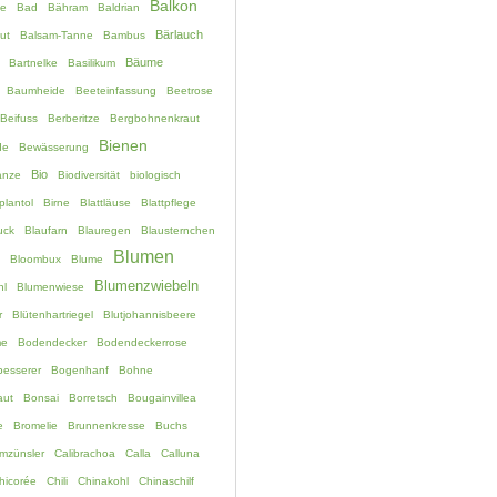
Balkon
e
Bad
Bähram
Baldrian
Bärlauch
ut
Balsam-Tanne
Bambus
Bäume
Bartnelke
Basilikum
Baumheide
Beeteinfassung
Beetrose
Beifuss
Berberitze
Bergbohnenkraut
Bienen
de
Bewässerung
Bio
anze
Biodiversität
biologisch
plantol
Birne
Blattläuse
Blattpflege
uck
Blaufarn
Blauregen
Blausternchen
Blumen
Bloombux
Blume
Blumenzwiebeln
hl
Blumenwiese
r
Blütenhartriegel
Blutjohannisbeere
me
Bodendecker
Bodendeckerrose
esserer
Bogenhanf
Bohne
aut
Bonsai
Borretsch
Bougainvillea
e
Bromelie
Brunnenkresse
Buchs
mzünsler
Calibrachoa
Calla
Calluna
hicorée
Chili
Chinakohl
Chinaschilf