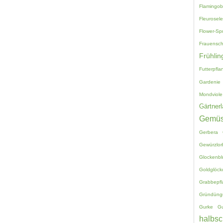
Flamingo
Fleurosele
Flower-Sp
Frauensc
Frühlin
Futterpfla
Gardenie
Mondviole
Gärtnerl
Gemü
Gerbera
Gewürzlor
Glockenb
Goldglöck
Grabbepf
Gründüng
Gurke
G
halbsc