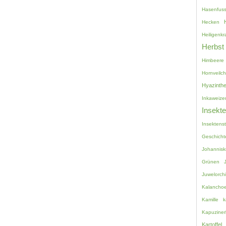
Hasenfuss
Hecken
Heiligenkr
Herbst
Himbeere
Hornveilc
Hyazinth
Inkaweize
Insekt
Insektenst
Geschicht
Johannisk
Grünen
Juwelorch
Kalancho
Kamille
k
Kapuziner
Kartoffel