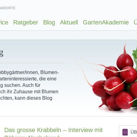
ANDORTE
ice
Ratgeber
Blog
Aktuell
GartenAkademie
Ü
g
Hobbygärtner/innen, Blumen-
rteninteressierte, die eine
ng suchen. Auch für
ich ihr Zuhause mit Blumen
chten, kann dieses Blog
Das grosse Krabbeln – Interview mit
ÜB