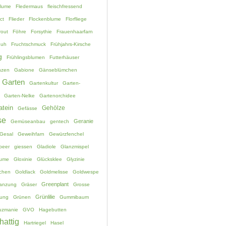
blume
Fledermaus
fleischfressend
ct
Flieder
Flockenblume
Florfliege
rout
Föhre
Forsythie
Frauenhaarfarn
huh
Fruchtschmuck
Frühjahrs-Kirsche
g
Frühlingsblumen
Futterhäuser
nzen
Gabione
Gänseblümchen
Garten
Gartenkultur
Garten-
Garten-Nelke
Gartenorchidee
atein
Gehölze
Gefässe
se
Geranie
Gemüseanbau
gentech
Gesal
Geweihfarn
Gewürzfenchel
beer
giessen
Gladiole
Glanzmispel
lume
Gloxinie
Glücksklee
Glyzinie
chen
Goldlack
Goldmelisse
Goldwespe
Greenplant
lanzung
Gräser
Grosse
Grünlilie
ung
Grünen
Gummibaum
uzmanie
GVO
Hagebutten
hattig
Hartriegel
Hasel