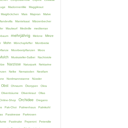
auge
Madonnenlilie
Maggikraut
Maiglöckchen
Mais
Majoran
Malve
andevilla
Mantelsaat
Märzenbecher
fer
Maulwurf
Medinille
mediterran
mehrjährig
Minze
chbaum
Melone
Mohn
r
Mönchspfeffer
Montbretie
flanze
Moorbeetpflanzen
Moos
Mulch
Muskateller-Salbei
Nachtviole
Narzisse
lze
Naturpark
Nektarine
anzen
Nelke
Nematoden
Nestfarn
nne
Nordmannstanne
Nüssler
Obst
Ohrwurm
Ökotypen
Okra
Olivenbäume
Olivenkraut
Ollas
Orchidee
Online-Shop
Oregano
us
Pak-Choi
Palmenhaus
Palmkohl
as
Parakresse
Parkrosen
blume
Pastinake
Peperoni
Petersilie