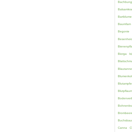
Bachbung
Balsamkra
Bartblume
Baumfarn
Begonie
Besenhei
Bienenpfl
Biorga
bi
Blattschm
Blautanne
Blumenko
Blutampfe
Blutpflau
Bodenverb
Bohnenkr
Brombeer
Buchsbau
Canna
C