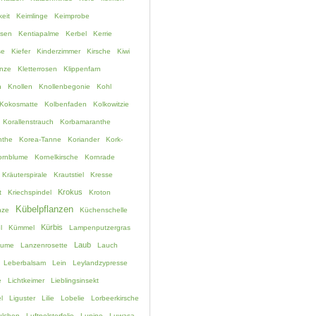
eit
Keimlinge
Keimprobe
ssen
Kentiapalme
Kerbel
Kerrie
se
Kiefer
Kinderzimmer
Kirsche
Kiwi
anze
Kletterrosen
Klippenfarn
h
Knollen
Knollenbegonie
Kohl
Kokosmatte
Kolbenfaden
Kolkowitzie
Korallenstrauch
Korbamaranthe
nthe
Korea-Tanne
Koriander
Kork-
ornblume
Kornelkirsche
Kornrade
Kräuterspirale
Krautstiel
Kresse
Krokus
t
Kriechspindel
Kroton
Kübelpflanzen
nze
Küchenschelle
Kürbis
l
Kümmel
Lampenputzergras
Laub
lume
Lanzenrosette
Lauch
Leberbalsam
Lein
Leylandzypresse
e
Lichtkeimer
Lieblingsinsekt
l
Liguster
Lilie
Lobelie
Lorbeerkirsche
lchen
Luftpolsterfolie
Lupine
Luwasa