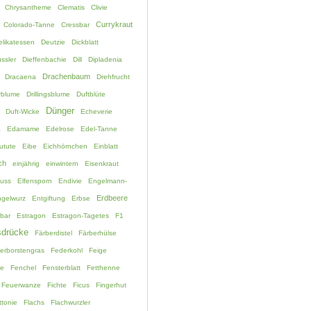
Chrysantheme
Clematis
Clivie
Currykraut
Colorado-Tanne
Cressbar
elikatessen
Deutzie
Dickblatt
ssler
Dieffenbachie
Dill
Dipladenia
Drachenbaum
Dracaena
Drehfrucht
rblume
Drillingsblume
Duftblüte
Dünger
Duft-Wicke
Echeverie
a
Edamame
Edelrose
Edel-Tanne
utute
Eibe
Eichhörnchen
Einblatt
ch
einjährig
einwintern
Eisenkraut
fuss
Elfensporn
Endivie
Engelmann-
Erdbeere
gelwurz
Entgiftung
Erbse
bar
Estragon
Estragon-Tagetes
F1
drücke
Färberdistel
Färberhülse
erborstengras
Federkohl
Feige
ne
Fenchel
Fensterblatt
Fetthenne
Feuerwanze
Fichte
Ficus
Fingerhut
ttonie
Flachs
Flachwurzler