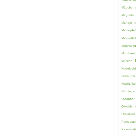
Mädchen
Magnolie
Mandel
M
Mauerpfef
Meerretti
Mischkultu
Moorbeetp
Mücken
Nadelgehö
Nektarpfl
Nobilis-Ta
Nützlinge
Oleander
Ölweide
Osterkakt
Pampasgr
Passions