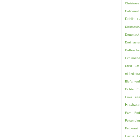
Christrose
Colakraut
Dahlie
D
Dickmaulrü
Dotterlack
Dreimaste
Duftesche
Echinace
Efeu
Efe
einheimis
Elefanten
Fichte
En
Erika
ess
Fachaus
Farn
Fed
Felsenbir
Fettkraut
Fische
Fi