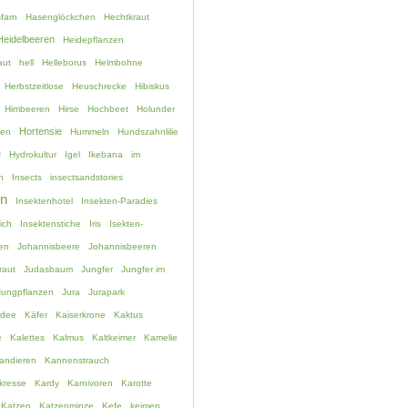
farn
Hasenglöckchen
Hechtkraut
Heidelbeeren
Heidepflanzen
aut
hell
Helleborus
Helmbohne
Herbstzeitlose
Heuschrecke
Hibiskus
Himbeeren
Hirse
Hochbeet
Holunder
Hortensie
hen
Hummeln
Hundszahnlilie
e
Hydrokultur
Igel
Ikebana
im
n
Insects
insectsandstories
en
Insektenhotel
Insekten-Paradies
ich
Insektenstiche
Iris
Isekten-
en
Johannisbeere
Johannisbeeren
raut
Judasbaum
Jungfer
Jungfer im
Jungpflanzen
Jura
Jurapark
idee
Käfer
Kaiserkrone
Kaktus
e
Kalettes
Kalmus
Kaltkeimer
Kamelie
andieren
Kannenstrauch
kresse
Kardy
Karnivoren
Karotte
Katzen
Katzenminze
Kefe
keimen