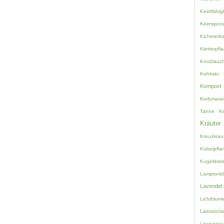
Keimfähigk
Keimspro
Kichererb
Kletterpfl
Knoblauc
Kohlrabi
Kompost
Korbmara
Tanne
K
Kräuter
Kreuzkrau
Kübelpfla
Kugeldiste
Lampionb
Lavendel
Lichtblum
Liebstöcke
Löwenmäu