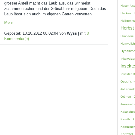
grosser Anteil macht das Laub aus, das wir meist
Hasenfuss
zusammenrechen und der Grünabfuhr mitgeben. Doch das
Hecken
Laub lässt sich auch im eigenen Garten verwerten.
Heiligenkr
Mehr
Herbst
Gepostet:
10.10.2012 08:02:04
von
Wyss
| mit
0
Himbeere
Kommentar(e)
Hornveilc
Hyazinth
Inkaweize
Insekt
Insektenst
Geschicht
Johannisk
Grünen
Juwelorch
Kalancho
Kamille
k
Kapuziner
Kartoffel