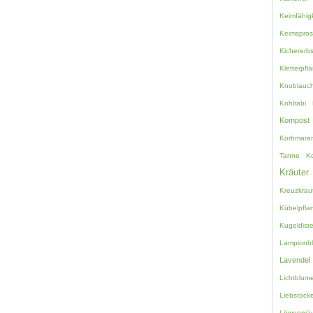
Keimfähigk
Keimspro
Kichererb
Kletterpfl
Knoblauc
Kohlrabi
Kompost
Korbmara
Tanne
K
Kräuter
Kreuzkrau
Kübelpfla
Kugeldiste
Lampionb
Lavendel
Lichtblum
Liebstöcke
Löwenmäu