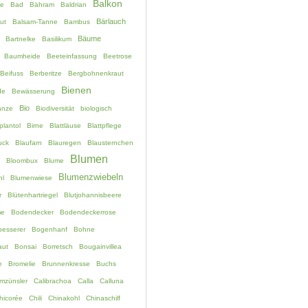
Balkon
e
Bad
Bähram
Baldrian
Bärlauch
ut
Balsam-Tanne
Bambus
Bäume
Bartnelke
Basilikum
Baumheide
Beeteinfassung
Beetrose
Beifuss
Berberitze
Bergbohnenkraut
Bienen
de
Bewässerung
Bio
anze
Biodiversität
biologisch
plantol
Birne
Blattläuse
Blattpflege
uck
Blaufarn
Blauregen
Blausternchen
Blumen
Bloombux
Blume
Blumenzwiebeln
hl
Blumenwiese
r
Blütenhartriegel
Blutjohannisbeere
me
Bodendecker
Bodendeckerrose
esserer
Bogenhanf
Bohne
aut
Bonsai
Borretsch
Bougainvillea
e
Bromelie
Brunnenkresse
Buchs
mzünsler
Calibrachoa
Calla
Calluna
hicorée
Chili
Chinakohl
Chinaschilf