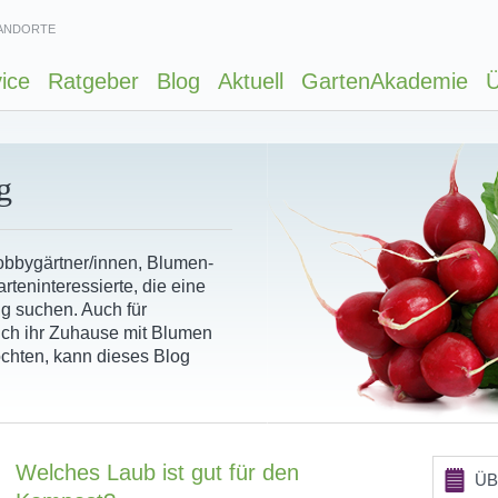
ANDORTE
ice
Ratgeber
Blog
Aktuell
GartenAkademie
Ü
g
Hobbygärtner/innen, Blumen-
rteninteressierte, die eine
ng suchen. Auch für
ich ihr Zuhause mit Blumen
chten, kann dieses Blog
Welches Laub ist gut für den
ÜB