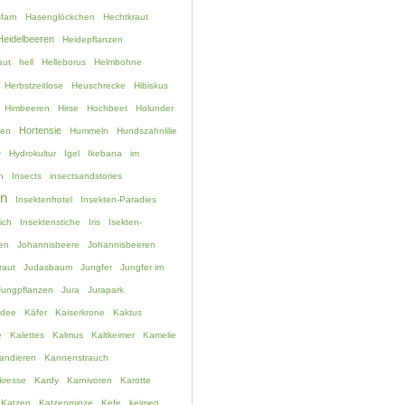
farn
Hasenglöckchen
Hechtkraut
Heidelbeeren
Heidepflanzen
aut
hell
Helleborus
Helmbohne
Herbstzeitlose
Heuschrecke
Hibiskus
Himbeeren
Hirse
Hochbeet
Holunder
Hortensie
hen
Hummeln
Hundszahnlilie
e
Hydrokultur
Igel
Ikebana
im
n
Insects
insectsandstories
en
Insektenhotel
Insekten-Paradies
ich
Insektenstiche
Iris
Isekten-
en
Johannisbeere
Johannisbeeren
raut
Judasbaum
Jungfer
Jungfer im
Jungpflanzen
Jura
Jurapark
idee
Käfer
Kaiserkrone
Kaktus
e
Kalettes
Kalmus
Kaltkeimer
Kamelie
andieren
Kannenstrauch
kresse
Kardy
Karnivoren
Karotte
Katzen
Katzenminze
Kefe
keimen