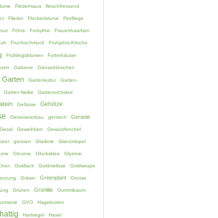
blume
Fledermaus
fleischfressend
ct
Flieder
Flockenblume
Florfliege
rout
Föhre
Forsythie
Frauenhaarfarn
huh
Fruchtschmuck
Frühjahrs-Kirsche
g
Frühlingsblumen
Futterhäuser
nzen
Gabione
Gänseblümchen
Garten
Gartenkultur
Garten-
Garten-Nelke
Gartenorchidee
atein
Gehölze
Gefässe
se
Geranie
Gemüseanbau
gentech
Gesal
Geweihfarn
Gewürzfenchel
beer
giessen
Gladiole
Glanzmispel
lume
Gloxinie
Glücksklee
Glyzinie
chen
Goldlack
Goldmelisse
Goldwespe
Greenplant
lanzung
Gräser
Grosse
Grünlilie
ung
Grünen
Gummibaum
uzmanie
GVO
Hagebutten
hattig
Hartriegel
Hasel