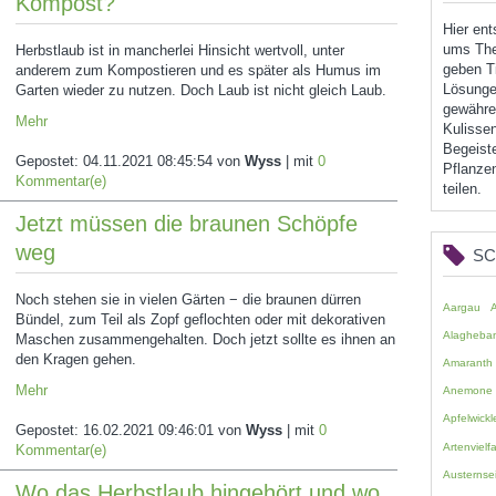
Kompost?
Hier en
ums The
Herbstlaub ist in mancherlei Hinsicht wertvoll, unter
geben Ti
anderem zum Kompostieren und es später als Humus im
Lösunge
Garten wieder zu nutzen. Doch Laub ist nicht gleich Laub.
gewähren
Mehr
Kulissen
Begeist
Gepostet:
04.11.2021 08:45:54
von
Wyss
| mit
0
Pflanzen
Kommentar(e)
teilen.
Jetzt müssen die braunen Schöpfe
weg
S
Noch stehen sie in vielen Gärten − die braunen dürren
Aargau
Bündel, zum Teil als Zopf geflochten oder mit dekorativen
Alagheba
Maschen zusammengehalten. Doch jetzt sollte es ihnen an
den Kragen gehen.
Amaranth
Mehr
Anemone
Apfelwickl
Gepostet:
16.02.2021 09:46:01
von
Wyss
| mit
0
Artenvielfa
Kommentar(e)
Austernsei
Wo das Herbstlaub hingehört und wo