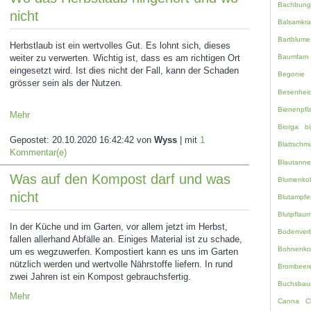
Bachbung
nicht
Balsamkra
Bartblume
Herbstlaub ist ein wertvolles Gut. Es lohnt sich, dieses
weiter zu verwerten. Wichtig ist, dass es am richtigen Ort
Baumfarn
eingesetzt wird. Ist dies nicht der Fall, kann der Schaden
Begonie
grösser sein als der Nutzen.
Besenhei
Bienenpfl
Mehr
Biorga
bi
Gepostet:
20.10.2020 16:42:42
von
Wyss
| mit
1
Blattschm
Kommentar(e)
Blautanne
Was auf den Kompost darf und was
Blumenko
nicht
Blutampfe
Blutpflau
In der Küche und im Garten, vor allem jetzt im Herbst,
Bodenverb
fallen allerhand Abfälle an. Einiges Material ist zu schade,
Bohnenkr
um es wegzuwerfen. Kompostiert kann es uns im Garten
nützlich werden und wertvolle Nährstoffe liefern. In rund
Brombeer
zwei Jahren ist ein Kompost gebrauchsfertig.
Buchsbau
Mehr
Canna
C