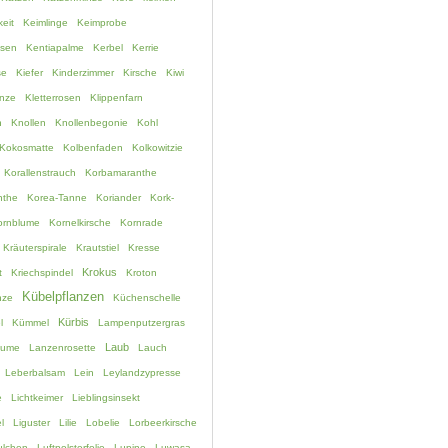
eit
Keimlinge
Keimprobe
ssen
Kentiapalme
Kerbel
Kerrie
se
Kiefer
Kinderzimmer
Kirsche
Kiwi
anze
Kletterrosen
Klippenfarn
h
Knollen
Knollenbegonie
Kohl
Kokosmatte
Kolbenfaden
Kolkowitzie
Korallenstrauch
Korbamaranthe
nthe
Korea-Tanne
Koriander
Kork-
ornblume
Kornelkirsche
Kornrade
Kräuterspirale
Krautstiel
Kresse
Krokus
t
Kriechspindel
Kroton
Kübelpflanzen
nze
Küchenschelle
Kürbis
l
Kümmel
Lampenputzergras
Laub
lume
Lanzenrosette
Lauch
Leberbalsam
Lein
Leylandzypresse
e
Lichtkeimer
Lieblingsinsekt
l
Liguster
Lilie
Lobelie
Lorbeerkirsche
lchen
Luftpolsterfolie
Lupine
Luwasa