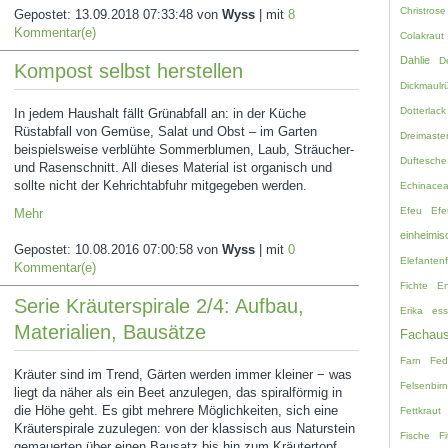
Christrose
Gepostet:
13.09.2018 07:33:48
von
Wyss
| mit
8
Kommentar(e)
Colakraut
Dahlie
D
Kompost selbst herstellen
Dickmaulrü
Dotterlack
In jedem Haushalt fällt Grünabfall an: in der Küche
Rüstabfall von Gemüse, Salat und Obst ‒ im Garten
Dreimaste
beispielsweise verblühte Sommerblumen, Laub, Sträucher-
Duftesche
und Rasenschnitt. All dieses Material ist organisch und
sollte nicht der Kehrichtabfuhr mitgegeben werden.
Echinace
Efeu
Efe
Mehr
einheimis
Gepostet:
10.08.2016 07:00:58
von
Wyss
| mit
0
Elefanten
Kommentar(e)
Fichte
En
Serie Kräuterspirale 2/4: Aufbau,
Erika
ess
Materialien, Bausätze
Fachaus
Farn
Fed
Kräuter sind im Trend, Gärten werden immer kleiner − was
Felsenbir
liegt da näher als ein Beet anzulegen, das spiralförmig in
die Höhe geht. Es gibt mehrere Möglichkeiten, sich eine
Fettkraut
Kräuterspirale zuzulegen: von der klassisch aus Naturstein
Fische
Fi
gemauerten über einen Bausatz bis hin zum Kräutertopf.