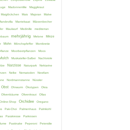
auge
Madonnenlilie
Maggikraut
Maiglöckchen
Mais
Majoran
Malve
andevilla
Mantelsaat
Märzenbecher
fer
Maulwurf
Medinille
mediterran
mehrjährig
Minze
chbaum
Melone
Mohn
r
Mönchspfeffer
Montbretie
flanze
Moorbeetpflanzen
Moos
Mulch
Muskateller-Salbei
Nachtviole
Narzisse
lze
Naturpark
Nektarine
anzen
Nelke
Nematoden
Nestfarn
nne
Nordmannstanne
Nüssler
Obst
Ohrwurm
Ökotypen
Okra
Olivenbäume
Olivenkraut
Ollas
Orchidee
Online-Shop
Oregano
us
Pak-Choi
Palmenhaus
Palmkohl
as
Parakresse
Parkrosen
blume
Pastinake
Peperoni
Petersilie