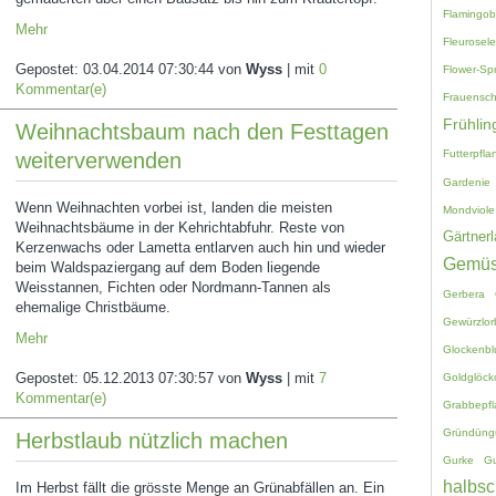
Flamingo
Mehr
Fleurosele
Gepostet:
03.04.2014 07:30:44
von
Wyss
| mit
0
Flower-Sp
Kommentar(e)
Frauensc
Frühlin
Weihnachtsbaum nach den Festtagen
Futterpfla
weiterverwenden
Gardenie
Wenn Weihnachten vorbei ist, landen die meisten
Mondviole
Weihnachtsbäume in der Kehrichtabfuhr. Reste von
Gärtnerl
Kerzenwachs oder Lametta entlarven auch hin und wieder
Gemü
beim Waldspaziergang auf dem Boden liegende
Weisstannen, Fichten oder Nordmann-Tannen als
Gerbera
ehemalige Christbäume.
Gewürzlor
Mehr
Glockenb
Gepostet:
05.12.2013 07:30:57
von
Wyss
| mit
7
Goldglöck
Kommentar(e)
Grabbepf
Gründüng
Herbstlaub nützlich machen
Gurke
G
halbsc
Im Herbst fällt die grösste Menge an Grünabfällen an. Ein