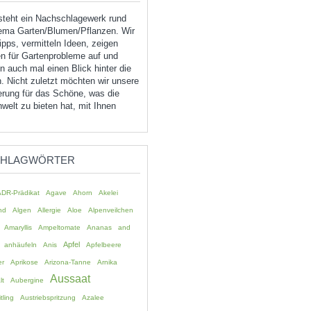
tsteht ein Nachschlagewerk rund
ma Garten/Blumen/Pflanzen. Wir
pps, vermitteln Ideen, zeigen
n für Gartenprobleme auf und
 auch mal einen Blick hinter die
. Nicht zuletzt möchten wir unsere
erung für das Schöne, was die
welt zu bieten hat, mit Ihnen
CHLAGWÖRTER
ADR-Prädikat
Agave
Ahorn
Akelei
nd
Algen
Allergie
Aloe
Alpenveilchen
Amaryllis
Ampeltomate
Ananas
and
Apfel
anhäufeln
Anis
Apfelbeere
er
Aprikose
Arizona-Tanne
Arnika
Aussaat
lt
Aubergine
tling
Austriebspritzung
Azalee