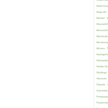
Mädchen
Magnolie
Mandel
M
Mauerpfef
Meerretti
Mischkultu
Moorbeetp
Mücken
Nadelgehö
Nektarpfl
Nobilis-Ta
Nützlinge
Oleander
Ölweide
Osterkakt
Pampasgr
Passions