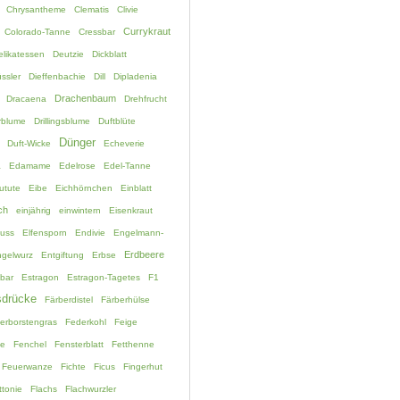
Chrysantheme
Clematis
Clivie
Currykraut
Colorado-Tanne
Cressbar
elikatessen
Deutzie
Dickblatt
ssler
Dieffenbachie
Dill
Dipladenia
Drachenbaum
Dracaena
Drehfrucht
rblume
Drillingsblume
Duftblüte
Dünger
Duft-Wicke
Echeverie
a
Edamame
Edelrose
Edel-Tanne
utute
Eibe
Eichhörnchen
Einblatt
ch
einjährig
einwintern
Eisenkraut
fuss
Elfensporn
Endivie
Engelmann-
Erdbeere
gelwurz
Entgiftung
Erbse
bar
Estragon
Estragon-Tagetes
F1
drücke
Färberdistel
Färberhülse
erborstengras
Federkohl
Feige
ne
Fenchel
Fensterblatt
Fetthenne
Feuerwanze
Fichte
Ficus
Fingerhut
ttonie
Flachs
Flachwurzler