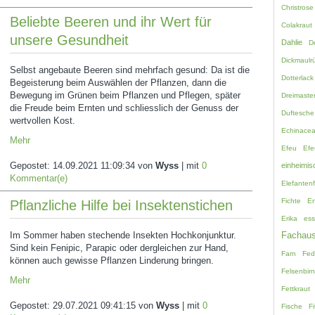
Christrose
Beliebte Beeren und ihr Wert für
Colakraut
unsere Gesundheit
Dahlie
D
Dickmaulrü
Selbst angebaute Beeren sind mehrfach gesund: Da ist die
Dotterlack
Begeisterung beim Auswählen der Pflanzen, dann die
Bewegung im Grünen beim Pflanzen und Pflegen, später
Dreimaste
die Freude beim Ernten und schliesslich der Genuss der
Duftesche
wertvollen Kost.
Echinace
Mehr
Efeu
Efe
Gepostet:
14.09.2021 11:09:34
von
Wyss
| mit
0
einheimis
Kommentar(e)
Elefanten
Fichte
En
Pflanzliche Hilfe bei Insektenstichen
Erika
ess
Im Sommer haben stechende Insekten Hochkonjunktur.
Fachaus
Sind kein Fenipic, Parapic oder dergleichen zur Hand,
Farn
Fed
können auch gewisse Pflanzen Linderung bringen.
Felsenbir
Mehr
Fettkraut
Gepostet:
29.07.2021 09:41:15
von
Wyss
| mit
0
Fische
Fi