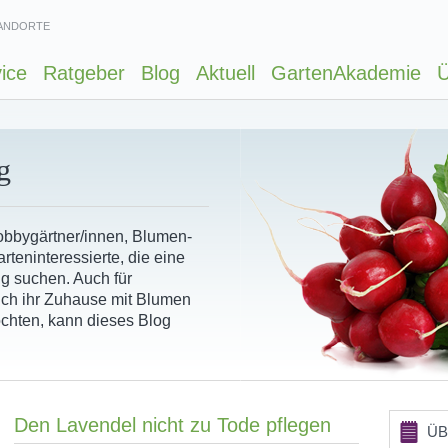
ANDORTE
ice
Ratgeber
Blog
Aktuell
GartenAkademie
Ü
g
Hobbygärtner/innen, Blumen-
rteninteressierte, die eine
ng suchen. Auch für
ich ihr Zuhause mit Blumen
chten, kann dieses Blog
Den Lavendel nicht zu Tode pflegen
ÜB