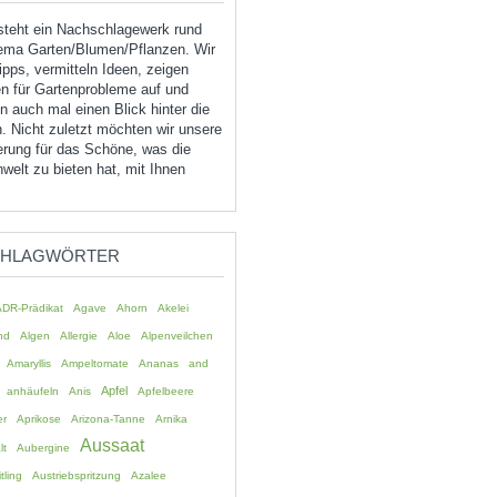
tsteht ein Nachschlagewerk rund
ma Garten/Blumen/Pflanzen. Wir
pps, vermitteln Ideen, zeigen
n für Gartenprobleme auf und
 auch mal einen Blick hinter die
. Nicht zuletzt möchten wir unsere
erung für das Schöne, was die
welt zu bieten hat, mit Ihnen
CHLAGWÖRTER
ADR-Prädikat
Agave
Ahorn
Akelei
nd
Algen
Allergie
Aloe
Alpenveilchen
Amaryllis
Ampeltomate
Ananas
and
Apfel
anhäufeln
Anis
Apfelbeere
er
Aprikose
Arizona-Tanne
Arnika
Aussaat
lt
Aubergine
tling
Austriebspritzung
Azalee