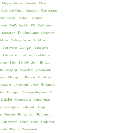
Chrysantheme
Clematis
Clivie
Currykraut
Colorado-Tanne
Cressbar
elikatessen
Deutzie
Dickblatt
ssler
Dieffenbachie
Dill
Dipladenia
Drachenbaum
Dracaena
Drehfrucht
rblume
Drillingsblume
Duftblüte
Dünger
Duft-Wicke
Echeverie
a
Edamame
Edelrose
Edel-Tanne
utute
Eibe
Eichhörnchen
Einblatt
ch
einjährig
einwintern
Eisenkraut
fuss
Elfensporn
Endivie
Engelmann-
Erdbeere
gelwurz
Entgiftung
Erbse
bar
Estragon
Estragon-Tagetes
F1
drücke
Färberdistel
Färberhülse
erborstengras
Federkohl
Feige
ne
Fenchel
Fensterblatt
Fetthenne
Feuerwanze
Fichte
Ficus
Fingerhut
ttonie
Flachs
Flachwurzler