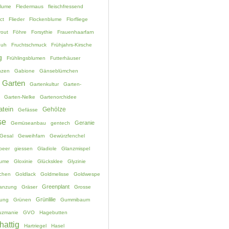
blume
Fledermaus
fleischfressend
ct
Flieder
Flockenblume
Florfliege
rout
Föhre
Forsythie
Frauenhaarfarn
huh
Fruchtschmuck
Frühjahrs-Kirsche
g
Frühlingsblumen
Futterhäuser
nzen
Gabione
Gänseblümchen
Garten
Gartenkultur
Garten-
Garten-Nelke
Gartenorchidee
atein
Gehölze
Gefässe
se
Geranie
Gemüseanbau
gentech
Gesal
Geweihfarn
Gewürzfenchel
beer
giessen
Gladiole
Glanzmispel
lume
Gloxinie
Glücksklee
Glyzinie
chen
Goldlack
Goldmelisse
Goldwespe
Greenplant
lanzung
Gräser
Grosse
Grünlilie
ung
Grünen
Gummibaum
uzmanie
GVO
Hagebutten
hattig
Hartriegel
Hasel