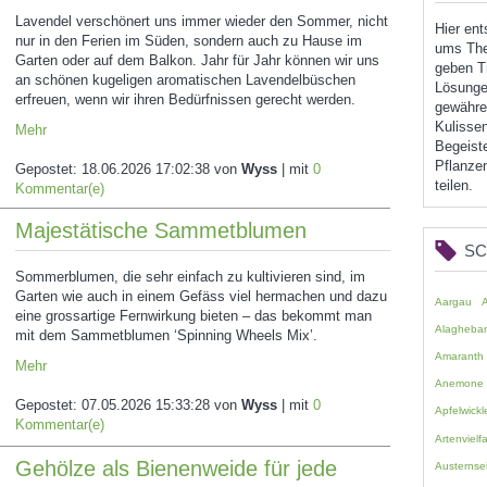
Lavendel verschönert uns immer wieder den Sommer, nicht
Hier en
nur in den Ferien im Süden, sondern auch zu Hause im
ums The
Garten oder auf dem Balkon. Jahr für Jahr können wir uns
geben Ti
an schönen kugeligen aromatischen Lavendelbüschen
Lösunge
erfreuen, wenn wir ihren Bedürfnissen gerecht werden.
gewähren
Kulissen
Mehr
Begeist
Pflanzen
Gepostet:
18.06.2026 17:02:38
von
Wyss
| mit
0
teilen.
Kommentar(e)
Majestätische Sammetblumen
S
Sommerblumen, die sehr einfach zu kultivieren sind, im
Garten wie auch in einem Gefäss viel hermachen und dazu
Aargau
eine grossartige Fernwirkung bieten – das bekommt man
Alagheba
mit dem Sammetblumen ‘Spinning Wheels Mix’.
Amaranth
Mehr
Anemone
Gepostet:
07.05.2026 15:33:28
von
Wyss
| mit
0
Apfelwickl
Kommentar(e)
Artenvielfa
Gehölze als Bienenweide für jede
Austernsei