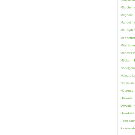
Mädchen
Magnolie
Mandel
M
Mauerpfef
Meerretti
Mischkultu
Moorbeetp
Mücken
Nadelgehö
Nektarpfl
Nobilis-Ta
Nützlinge
Oleander
Ölweide
Osterkakt
Pampasgr
Passions