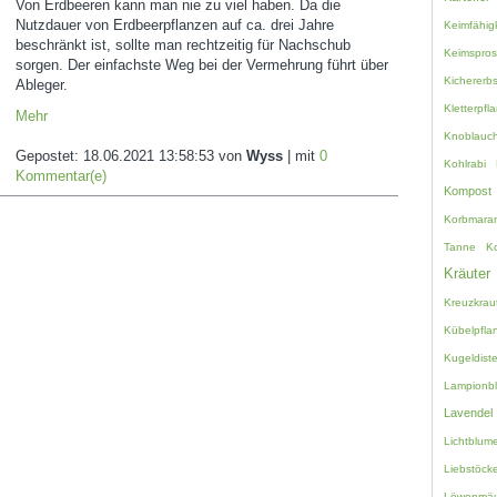
Von Erdbeeren kann man nie zu viel haben. Da die
Nutzdauer von Erdbeerpflanzen auf ca. drei Jahre
Keimfähigk
beschränkt ist, sollte man rechtzeitig für Nachschub
Keimspro
sorgen. Der einfachste Weg bei der Vermehrung führt über
Kichererb
Ableger.
Kletterpfl
Mehr
Knoblauc
Gepostet:
18.06.2021 13:58:53
von
Wyss
| mit
0
Kohlrabi
Kommentar(e)
Kompost
Korbmara
Tanne
K
Kräuter
Kreuzkrau
Kübelpfla
Kugeldiste
Lampionb
Lavendel
Lichtblum
Liebstöcke
Löwenmäu