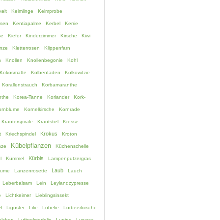
eit
Keimlinge
Keimprobe
ssen
Kentiapalme
Kerbel
Kerrie
se
Kiefer
Kinderzimmer
Kirsche
Kiwi
anze
Kletterrosen
Klippenfarn
h
Knollen
Knollenbegonie
Kohl
Kokosmatte
Kolbenfaden
Kolkowitzie
Korallenstrauch
Korbamaranthe
nthe
Korea-Tanne
Koriander
Kork-
ornblume
Kornelkirsche
Kornrade
Kräuterspirale
Krautstiel
Kresse
Krokus
t
Kriechspindel
Kroton
Kübelpflanzen
nze
Küchenschelle
Kürbis
l
Kümmel
Lampenputzergras
Laub
lume
Lanzenrosette
Lauch
Leberbalsam
Lein
Leylandzypresse
e
Lichtkeimer
Lieblingsinsekt
l
Liguster
Lilie
Lobelie
Lorbeerkirsche
lchen
Luftpolsterfolie
Lupine
Luwasa