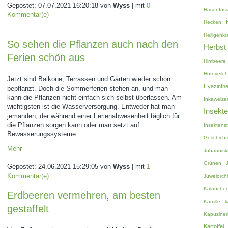
Gepostet:
07.07.2021 16:20:18
von
Wyss
| mit
0
Hasenfuss
Kommentar(e)
Hecken
Heiligenkr
So sehen die Pflanzen auch nach den
Herbst
Ferien schön aus
Himbeere
Hornveilc
Jetzt sind Balkone, Terrassen und Gärten wieder schön
Hyazinth
bepflanzt. Doch die Sommerferien stehen an, und man
kann die Pflanzen nicht einfach sich selbst überlassen. Am
Inkaweize
wichtigsten ist die Wasserversorgung. Entweder hat man
Insekt
jemanden, der während einer Ferienabwesenheit täglich für
die Pflanzen sorgen kann oder man setzt auf
Insektenst
Bewässerungssysteme.
Geschicht
Mehr
Johannisk
Grünen
Gepostet:
24.06.2021 15:29:05
von
Wyss
| mit
1
Kommentar(e)
Juwelorch
Kalancho
Erdbeeren vermehren, am besten
Kamille
k
gestaffelt
Kapuziner
Kartoffel