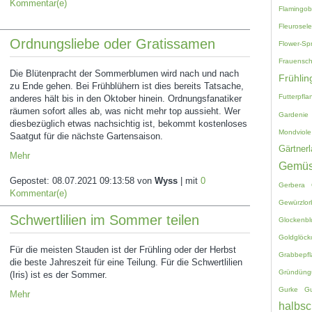
Kommentar(e)
Flamingo
Fleurosele
Ordnungsliebe oder Gratissamen
Flower-Sp
Frauensc
Die Blütenpracht der Sommerblumen wird nach und nach
Frühlin
zu Ende gehen. Bei Frühblühern ist dies bereits Tatsache,
Futterpfla
anderes hält bis in den Oktober hinein. Ordnungsfanatiker
räumen sofort alles ab, was nicht mehr top aussieht. Wer
Gardenie
diesbezüglich etwas nachsichtig ist, bekommt kostenloses
Mondviole
Saatgut für die nächste Gartensaison.
Gärtnerl
Mehr
Gemü
Gepostet:
08.07.2021 09:13:58
von
Wyss
| mit
0
Gerbera
Kommentar(e)
Gewürzlor
Schwertlilien im Sommer teilen
Glockenb
Goldglöck
Für die meisten Stauden ist der Frühling oder der Herbst
Grabbepf
die beste Jahreszeit für eine Teilung. Für die Schwertlilien
Gründüng
(Iris) ist es der Sommer.
Gurke
G
Mehr
halbsc