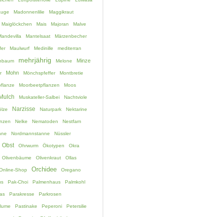
auge
Madonnenlilie
Maggikraut
Maiglöckchen
Mais
Majoran
Malve
andevilla
Mantelsaat
Märzenbecher
fer
Maulwurf
Medinille
mediterran
mehrjährig
Minze
chbaum
Melone
Mohn
r
Mönchspfeffer
Montbretie
flanze
Moorbeetpflanzen
Moos
Mulch
Muskateller-Salbei
Nachtviole
Narzisse
lze
Naturpark
Nektarine
anzen
Nelke
Nematoden
Nestfarn
nne
Nordmannstanne
Nüssler
Obst
Ohrwurm
Ökotypen
Okra
Olivenbäume
Olivenkraut
Ollas
Orchidee
Online-Shop
Oregano
us
Pak-Choi
Palmenhaus
Palmkohl
as
Parakresse
Parkrosen
blume
Pastinake
Peperoni
Petersilie