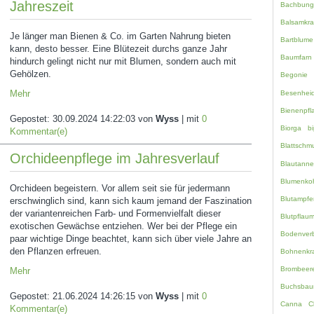
Jahreszeit
Bachbung
Balsamkra
Je länger man Bienen & Co. im Garten Nahrung bieten
Bartblume
kann, desto besser. Eine Blütezeit durchs ganze Jahr
Baumfarn
hindurch gelingt nicht nur mit Blumen, sondern auch mit
Gehölzen.
Begonie
Mehr
Besenhei
Bienenpfl
Gepostet:
30.09.2024 14:22:03
von
Wyss
| mit
0
Biorga
bi
Kommentar(e)
Blattschm
Orchideenpflege im Jahresverlauf
Blautanne
Blumenko
Orchideen begeistern. Vor allem seit sie für jedermann
Blutampfe
erschwinglich sind, kann sich kaum jemand der Faszination
der variantenreichen Farb- und Formenvielfalt dieser
Blutpflau
exotischen Gewächse entziehen. Wer bei der Pflege ein
Bodenverb
paar wichtige Dinge beachtet, kann sich über viele Jahre an
den Pflanzen erfreuen.
Bohnenkr
Brombeer
Mehr
Buchsbau
Gepostet:
21.06.2024 14:26:15
von
Wyss
| mit
0
Canna
C
Kommentar(e)