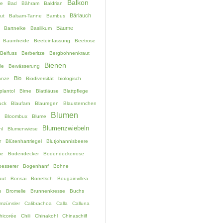
Balkon
e
Bad
Bähram
Baldrian
Bärlauch
ut
Balsam-Tanne
Bambus
Bäume
Bartnelke
Basilikum
Baumheide
Beeteinfassung
Beetrose
Beifuss
Berberitze
Bergbohnenkraut
Bienen
de
Bewässerung
Bio
anze
Biodiversität
biologisch
plantol
Birne
Blattläuse
Blattpflege
uck
Blaufarn
Blauregen
Blausternchen
Blumen
Bloombux
Blume
Blumenzwiebeln
hl
Blumenwiese
r
Blütenhartriegel
Blutjohannisbeere
me
Bodendecker
Bodendeckerrose
esserer
Bogenhanf
Bohne
aut
Bonsai
Borretsch
Bougainvillea
e
Bromelie
Brunnenkresse
Buchs
mzünsler
Calibrachoa
Calla
Calluna
hicorée
Chili
Chinakohl
Chinaschilf