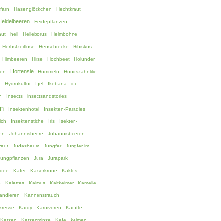
farn
Hasenglöckchen
Hechtkraut
Heidelbeeren
Heidepflanzen
aut
hell
Helleborus
Helmbohne
Herbstzeitlose
Heuschrecke
Hibiskus
Himbeeren
Hirse
Hochbeet
Holunder
Hortensie
hen
Hummeln
Hundszahnlilie
e
Hydrokultur
Igel
Ikebana
im
n
Insects
insectsandstories
en
Insektenhotel
Insekten-Paradies
ich
Insektenstiche
Iris
Isekten-
en
Johannisbeere
Johannisbeeren
raut
Judasbaum
Jungfer
Jungfer im
Jungpflanzen
Jura
Jurapark
idee
Käfer
Kaiserkrone
Kaktus
e
Kalettes
Kalmus
Kaltkeimer
Kamelie
andieren
Kannenstrauch
kresse
Kardy
Karnivoren
Karotte
Katzen
Katzenminze
Kefe
keimen