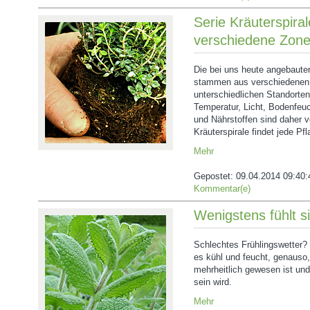
Serie Kräuterspiral
verschiedene Zon
Die bei uns heute angebaute
stammen aus verschiedenen
unterschiedlichen Standorte
Temperatur, Licht, Bodenfeuc
und Nährstoffen sind daher v
Kräuterspirale findet jede Pf
Mehr
Gepostet:
09.04.2014 09:40:
Kommentar(e)
Wenigstens fühlt s
Schlechtes Frühlingswetter
es kühl und feucht, genauso, 
mehrheitlich gewesen ist und
sein wird.
Mehr