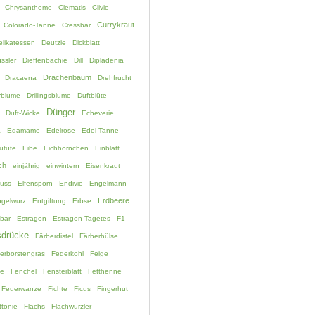
Chrysantheme
Clematis
Clivie
Currykraut
Colorado-Tanne
Cressbar
elikatessen
Deutzie
Dickblatt
ssler
Dieffenbachie
Dill
Dipladenia
Drachenbaum
Dracaena
Drehfrucht
rblume
Drillingsblume
Duftblüte
Dünger
Duft-Wicke
Echeverie
a
Edamame
Edelrose
Edel-Tanne
utute
Eibe
Eichhörnchen
Einblatt
ch
einjährig
einwintern
Eisenkraut
fuss
Elfensporn
Endivie
Engelmann-
Erdbeere
gelwurz
Entgiftung
Erbse
bar
Estragon
Estragon-Tagetes
F1
drücke
Färberdistel
Färberhülse
erborstengras
Federkohl
Feige
ne
Fenchel
Fensterblatt
Fetthenne
Feuerwanze
Fichte
Ficus
Fingerhut
ttonie
Flachs
Flachwurzler