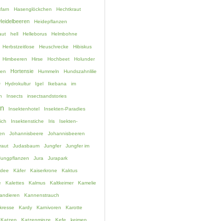
farn
Hasenglöckchen
Hechtkraut
Heidelbeeren
Heidepflanzen
aut
hell
Helleborus
Helmbohne
Herbstzeitlose
Heuschrecke
Hibiskus
Himbeeren
Hirse
Hochbeet
Holunder
Hortensie
hen
Hummeln
Hundszahnlilie
e
Hydrokultur
Igel
Ikebana
im
n
Insects
insectsandstories
en
Insektenhotel
Insekten-Paradies
ich
Insektenstiche
Iris
Isekten-
en
Johannisbeere
Johannisbeeren
raut
Judasbaum
Jungfer
Jungfer im
Jungpflanzen
Jura
Jurapark
idee
Käfer
Kaiserkrone
Kaktus
e
Kalettes
Kalmus
Kaltkeimer
Kamelie
andieren
Kannenstrauch
kresse
Kardy
Karnivoren
Karotte
Katzen
Katzenminze
Kefe
keimen