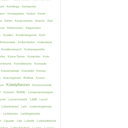
eit
Keimlinge
Keimprobe
ssen
Kentiapalme
Kerbel
Kerrie
se
Kiefer
Kinderzimmer
Kirsche
Kiwi
anze
Kletterrosen
Klippenfarn
h
Knollen
Knollenbegonie
Kohl
Kokosmatte
Kolbenfaden
Kolkowitzie
Korallenstrauch
Korbamaranthe
nthe
Korea-Tanne
Koriander
Kork-
ornblume
Kornelkirsche
Kornrade
Kräuterspirale
Krautstiel
Kresse
Krokus
t
Kriechspindel
Kroton
Kübelpflanzen
nze
Küchenschelle
Kürbis
l
Kümmel
Lampenputzergras
Laub
lume
Lanzenrosette
Lauch
Leberbalsam
Lein
Leylandzypresse
e
Lichtkeimer
Lieblingsinsekt
l
Liguster
Lilie
Lobelie
Lorbeerkirsche
lchen
Luftpolsterfolie
Lupine
Luwasa