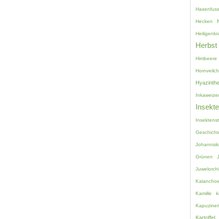
Hasenfuss
Hecken
Heiligenkr
Herbst
Himbeere
Hornveilc
Hyazinth
Inkaweize
Insekt
Insektenst
Geschicht
Johannisk
Grünen
Juwelorch
Kalancho
Kamille
k
Kapuziner
Kartoffel