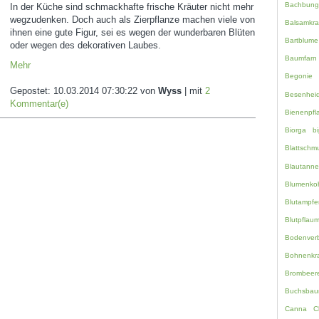
Bachbung
In der Küche sind schmackhafte frische Kräuter nicht mehr
wegzudenken. Doch auch als Zierpflanze machen viele von
Balsamkra
ihnen eine gute Figur, sei es wegen der wunderbaren Blüten
Bartblume
oder wegen des dekorativen Laubes.
Baumfarn
Mehr
Begonie
Gepostet:
10.03.2014 07:30:22
von
Wyss
| mit
2
Besenhei
Kommentar(e)
Bienenpfl
Biorga
bi
Blattschm
Blautanne
Blumenko
Blutampfe
Blutpflau
Bodenverb
Bohnenkr
Brombeer
Buchsbau
Canna
C