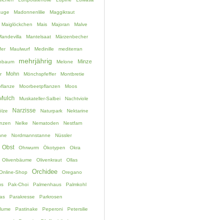
auge
Madonnenlilie
Maggikraut
Maiglöckchen
Mais
Majoran
Malve
andevilla
Mantelsaat
Märzenbecher
fer
Maulwurf
Medinille
mediterran
mehrjährig
Minze
chbaum
Melone
Mohn
r
Mönchspfeffer
Montbretie
flanze
Moorbeetpflanzen
Moos
Mulch
Muskateller-Salbei
Nachtviole
Narzisse
lze
Naturpark
Nektarine
anzen
Nelke
Nematoden
Nestfarn
nne
Nordmannstanne
Nüssler
Obst
Ohrwurm
Ökotypen
Okra
Olivenbäume
Olivenkraut
Ollas
Orchidee
Online-Shop
Oregano
us
Pak-Choi
Palmenhaus
Palmkohl
as
Parakresse
Parkrosen
blume
Pastinake
Peperoni
Petersilie