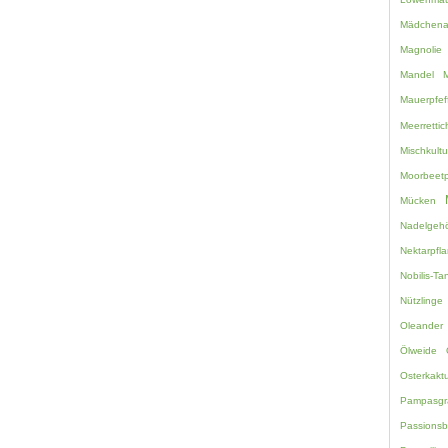
Mädchen
Magnolie
Mandel
M
Mauerpfef
Meerretti
Mischkultu
Moorbeetp
Mücken
Nadelgehö
Nektarpfl
Nobilis-Ta
Nützlinge
Oleander
Ölweide
Osterkakt
Pampasgr
Passions