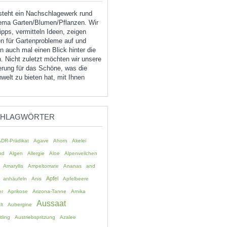
tsteht ein Nachschlagewerk rund
ma Garten/Blumen/Pflanzen. Wir
pps, vermitteln Ideen, zeigen
n für Gartenprobleme auf und
 auch mal einen Blick hinter die
. Nicht zuletzt möchten wir unsere
erung für das Schöne, was die
welt zu bieten hat, mit Ihnen
CHLAGWÖRTER
ADR-Prädikat
Agave
Ahorn
Akelei
nd
Algen
Allergie
Aloe
Alpenveilchen
Amaryllis
Ampeltomate
Ananas
and
Apfel
anhäufeln
Anis
Apfelbeere
er
Aprikose
Arizona-Tanne
Arnika
Aussaat
lt
Aubergine
tling
Austriebspritzung
Azalee