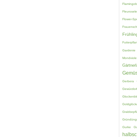
Flamingo
Fleurosele
Flower-Sp
Frauensc
Frühlin
Futterpfla
Gardenie
Mondviole
Gärtnerl
Gemü
Gerbera
Gewürzlor
Glockenb
Goldglöck
Grabbepf
Gründüng
Gurke
G
halbsc