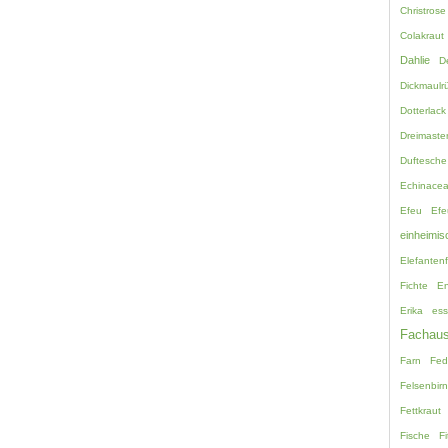
Christrose
Colakraut
Dahlie
D
Dickmaulrü
Dotterlack
Dreimaste
Duftesche
Echinace
Efeu
Efe
einheimis
Elefanten
Fichte
En
Erika
ess
Fachaus
Farn
Fed
Felsenbir
Fettkraut
Fische
Fi