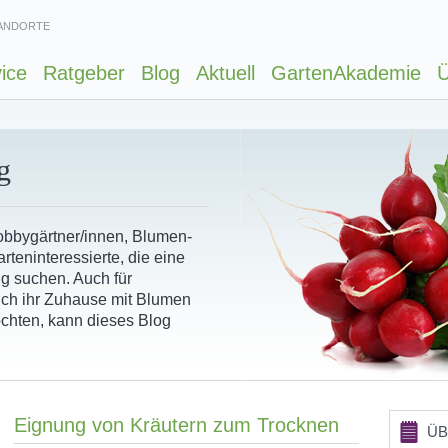
ANDORTE
ice
Ratgeber
Blog
Aktuell
GartenAkademie
Ü
g
Hobbygärtner/innen, Blumen-
rteninteressierte, die eine
ng suchen. Auch für
ich ihr Zuhause mit Blumen
chten, kann dieses Blog
Eignung von Kräutern zum Trocknen
ÜB