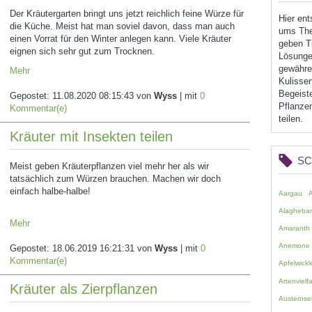
Der Kräutergarten bringt uns jetzt reichlich feine Würze für
Hier en
die Küche. Meist hat man soviel davon, dass man auch
ums The
einen Vorrat für den Winter anlegen kann. Viele Kräuter
geben Ti
eignen sich sehr gut zum Trocknen.
Lösunge
gewähren
Mehr
Kulissen
Begeist
Gepostet:
11.08.2020 08:15:43
von
Wyss
| mit
0
Pflanzen
Kommentar(e)
teilen.
Kräuter mit Insekten teilen
S
Meist geben Kräuterpflanzen viel mehr her als wir
tatsächlich zum Würzen brauchen. Machen wir doch
einfach halbe-halbe!
Aargau
Alagheba
Mehr
Amaranth
Anemone
Gepostet:
18.06.2019 16:21:31
von
Wyss
| mit
0
Kommentar(e)
Apfelwickl
Artenvielfa
Kräuter als Zierpflanzen
Austernsei