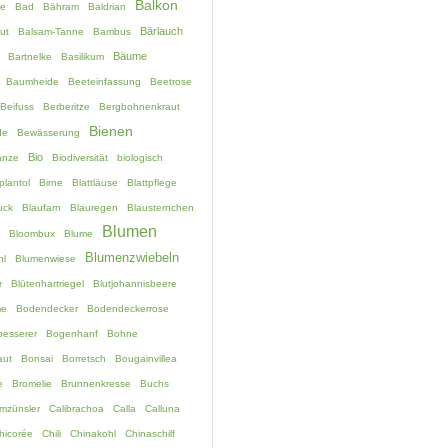
Balkon
e
Bad
Bähram
Baldrian
Bärlauch
ut
Balsam-Tanne
Bambus
Bäume
Bartnelke
Basilikum
Baumheide
Beeteinfassung
Beetrose
Beifuss
Berberitze
Bergbohnenkraut
Bienen
de
Bewässerung
Bio
anze
Biodiversität
biologisch
plantol
Birne
Blattläuse
Blattpflege
uck
Blaufarn
Blauregen
Blausternchen
Blumen
Bloombux
Blume
Blumenzwiebeln
hl
Blumenwiese
r
Blütenhartriegel
Blutjohannisbeere
me
Bodendecker
Bodendeckerrose
esserer
Bogenhanf
Bohne
aut
Bonsai
Borretsch
Bougainvillea
e
Bromelie
Brunnenkresse
Buchs
mzünsler
Calibrachoa
Calla
Calluna
hicorée
Chili
Chinakohl
Chinaschilf