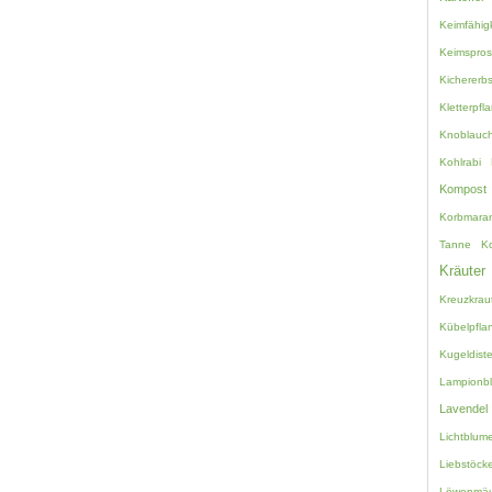
Keimfähigk
Keimspro
Kichererb
Kletterpfl
Knoblauc
Kohlrabi
Kompost
Korbmara
Tanne
K
Kräuter
Kreuzkrau
Kübelpfla
Kugeldiste
Lampionb
Lavendel
Lichtblum
Liebstöcke
Löwenmäu