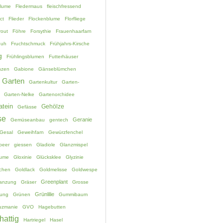
blume
Fledermaus
fleischfressend
ct
Flieder
Flockenblume
Florfliege
rout
Föhre
Forsythie
Frauenhaarfarn
huh
Fruchtschmuck
Frühjahrs-Kirsche
g
Frühlingsblumen
Futterhäuser
nzen
Gabione
Gänseblümchen
Garten
Gartenkultur
Garten-
Garten-Nelke
Gartenorchidee
atein
Gehölze
Gefässe
se
Geranie
Gemüseanbau
gentech
Gesal
Geweihfarn
Gewürzfenchel
beer
giessen
Gladiole
Glanzmispel
lume
Gloxinie
Glücksklee
Glyzinie
chen
Goldlack
Goldmelisse
Goldwespe
Greenplant
lanzung
Gräser
Grosse
Grünlilie
ung
Grünen
Gummibaum
uzmanie
GVO
Hagebutten
hattig
Hartriegel
Hasel