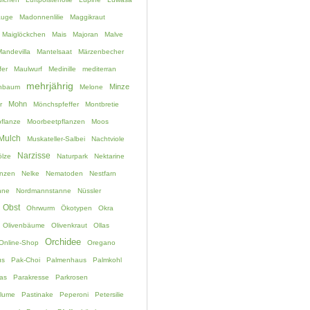
auge
Madonnenlilie
Maggikraut
Maiglöckchen
Mais
Majoran
Malve
andevilla
Mantelsaat
Märzenbecher
fer
Maulwurf
Medinille
mediterran
mehrjährig
Minze
chbaum
Melone
Mohn
r
Mönchspfeffer
Montbretie
flanze
Moorbeetpflanzen
Moos
Mulch
Muskateller-Salbei
Nachtviole
Narzisse
lze
Naturpark
Nektarine
anzen
Nelke
Nematoden
Nestfarn
nne
Nordmannstanne
Nüssler
Obst
Ohrwurm
Ökotypen
Okra
Olivenbäume
Olivenkraut
Ollas
Orchidee
Online-Shop
Oregano
us
Pak-Choi
Palmenhaus
Palmkohl
as
Parakresse
Parkrosen
blume
Pastinake
Peperoni
Petersilie