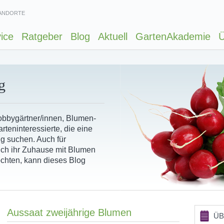
ANDORTE
ice
Ratgeber
Blog
Aktuell
GartenAkademie
Ü
g
Hobbygärtner/innen, Blumen-
rteninteressierte, die eine
ng suchen. Auch für
ich ihr Zuhause mit Blumen
chten, kann dieses Blog
Aussaat zweijährige Blumen
ÜB