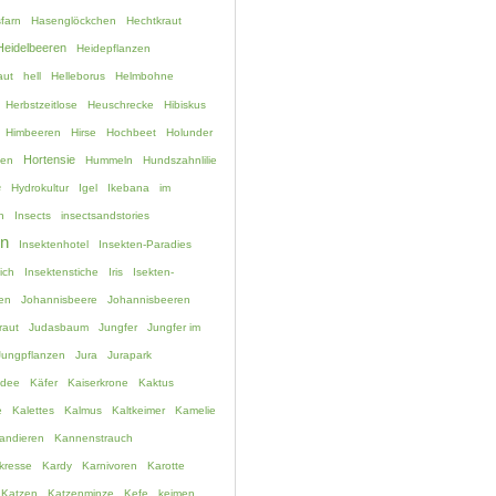
farn
Hasenglöckchen
Hechtkraut
Heidelbeeren
Heidepflanzen
aut
hell
Helleborus
Helmbohne
Herbstzeitlose
Heuschrecke
Hibiskus
Himbeeren
Hirse
Hochbeet
Holunder
Hortensie
hen
Hummeln
Hundszahnlilie
e
Hydrokultur
Igel
Ikebana
im
n
Insects
insectsandstories
en
Insektenhotel
Insekten-Paradies
ich
Insektenstiche
Iris
Isekten-
en
Johannisbeere
Johannisbeeren
raut
Judasbaum
Jungfer
Jungfer im
Jungpflanzen
Jura
Jurapark
idee
Käfer
Kaiserkrone
Kaktus
e
Kalettes
Kalmus
Kaltkeimer
Kamelie
andieren
Kannenstrauch
kresse
Kardy
Karnivoren
Karotte
Katzen
Katzenminze
Kefe
keimen