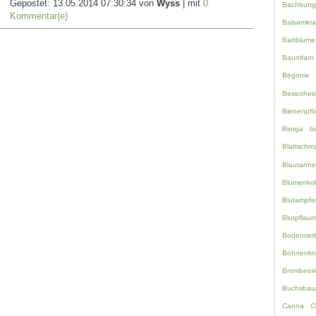
Gepostet:
13.05.2014 07:30:34
von
Wyss
| mit
0
Bachbung
Kommentar(e)
Balsamkra
Bartblume
Baumfarn
Begonie
Besenhei
Bienenpfl
Biorga
bi
Blattschm
Blautanne
Blumenko
Blutampfe
Blutpflau
Bodenverb
Bohnenkr
Brombeer
Buchsbau
Canna
C