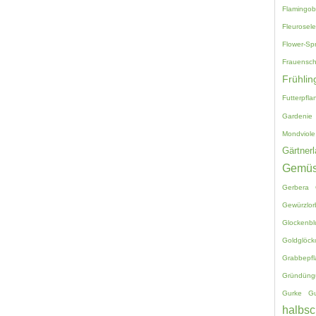
Flamingo
Fleurosele
Flower-Sp
Frauensc
Frühlin
Futterpfla
Gardenie
Mondviole
Gärtnerl
Gemü
Gerbera
Gewürzlor
Glockenb
Goldglöck
Grabbepf
Gründüng
Gurke
G
halbsc