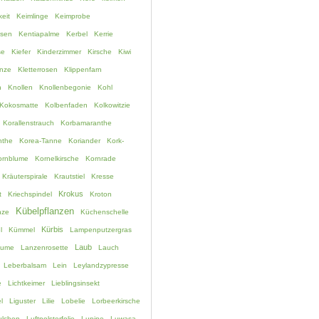
eit
Keimlinge
Keimprobe
ssen
Kentiapalme
Kerbel
Kerrie
se
Kiefer
Kinderzimmer
Kirsche
Kiwi
anze
Kletterrosen
Klippenfarn
h
Knollen
Knollenbegonie
Kohl
Kokosmatte
Kolbenfaden
Kolkowitzie
Korallenstrauch
Korbamaranthe
nthe
Korea-Tanne
Koriander
Kork-
ornblume
Kornelkirsche
Kornrade
Kräuterspirale
Krautstiel
Kresse
Krokus
t
Kriechspindel
Kroton
Kübelpflanzen
nze
Küchenschelle
Kürbis
l
Kümmel
Lampenputzergras
Laub
lume
Lanzenrosette
Lauch
Leberbalsam
Lein
Leylandzypresse
e
Lichtkeimer
Lieblingsinsekt
l
Liguster
Lilie
Lobelie
Lorbeerkirsche
lchen
Luftpolsterfolie
Lupine
Luwasa