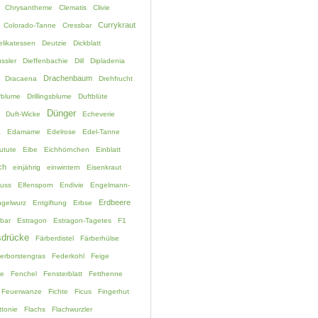
Chrysantheme
Clematis
Clivie
Currykraut
Colorado-Tanne
Cressbar
elikatessen
Deutzie
Dickblatt
ssler
Dieffenbachie
Dill
Dipladenia
Drachenbaum
Dracaena
Drehfrucht
rblume
Drillingsblume
Duftblüte
Dünger
Duft-Wicke
Echeverie
a
Edamame
Edelrose
Edel-Tanne
utute
Eibe
Eichhörnchen
Einblatt
ch
einjährig
einwintern
Eisenkraut
fuss
Elfensporn
Endivie
Engelmann-
Erdbeere
gelwurz
Entgiftung
Erbse
bar
Estragon
Estragon-Tagetes
F1
drücke
Färberdistel
Färberhülse
erborstengras
Federkohl
Feige
ne
Fenchel
Fensterblatt
Fetthenne
Feuerwanze
Fichte
Ficus
Fingerhut
ttonie
Flachs
Flachwurzler