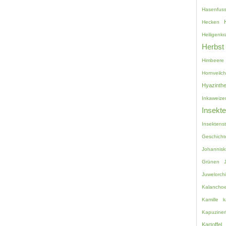
Hasenfuss
Hecken
Heiligenkr
Herbst
Himbeere
Hornveilc
Hyazinth
Inkaweize
Insekt
Insektenst
Geschicht
Johannisk
Grünen
Juwelorch
Kalancho
Kamille
k
Kapuziner
Kartoffel