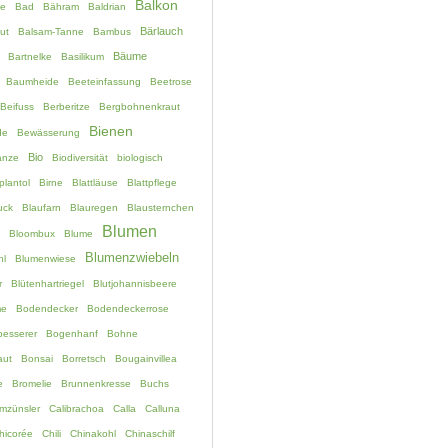
Balkon
e
Bad
Bähram
Baldrian
Bärlauch
ut
Balsam-Tanne
Bambus
Bäume
Bartnelke
Basilikum
Baumheide
Beeteinfassung
Beetrose
Beifuss
Berberitze
Bergbohnenkraut
Bienen
de
Bewässerung
Bio
anze
Biodiversität
biologisch
plantol
Birne
Blattläuse
Blattpflege
uck
Blaufarn
Blauregen
Blausternchen
Blumen
Bloombux
Blume
Blumenzwiebeln
hl
Blumenwiese
r
Blütenhartriegel
Blutjohannisbeere
me
Bodendecker
Bodendeckerrose
esserer
Bogenhanf
Bohne
aut
Bonsai
Borretsch
Bougainvillea
e
Bromelie
Brunnenkresse
Buchs
mzünsler
Calibrachoa
Calla
Calluna
hicorée
Chili
Chinakohl
Chinaschilf