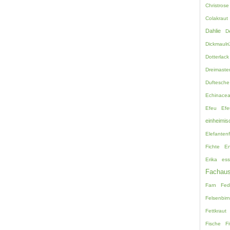
Christrose
Colakraut
Dahlie
D
Dickmaulrü
Dotterlack
Dreimaste
Duftesche
Echinace
Efeu
Efe
einheimis
Elefanten
Fichte
En
Erika
ess
Fachaus
Farn
Fed
Felsenbir
Fettkraut
Fische
Fi