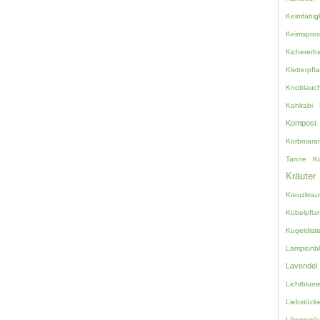
Keimfähigk
Keimspro
Kichererb
Kletterpfl
Knoblauc
Kohlrabi
Kompost
Korbmara
Tanne
K
Kräuter
Kreuzkrau
Kübelpfla
Kugeldiste
Lampionb
Lavendel
Lichtblum
Liebstöcke
Löwenmäu