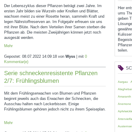
Der Lebenszyklus dieser Pflanzen beträgt zwei Jahre. Im
Hier en
ersten Jahr bilden sie Wurzeln oder Knollen und Blätter,
ums The
wachsen meist zu einer Rosette heran, sammeln Kraft und
geben Ti
legen Nährstoffreserven an. Im Folgejahr erfreuen sie uns
Lösunge
mit ihrer Blüte. Nach dem Verteilen ihrer Samen sterben die
gewähren
Pflanzen ab. Die meisten Zweijährigen können jetzt noch
Kulissen
ausgesät werden.
Begeist
Pflanzen
Mehr
teilen.
Gepostet:
08.07.2022 14:09:18
von
Wyss
| mit
0
Kommentar(e)
S
Serie schneckenresistente Pflanzen
2/7: Frühlingsblumen
Aargau
Alagheba
Mit dem Frühlingserwachen von Blumen und Pflanzen
Amaranth
beginnt jeweils auch das Erwachen der Schnecken, die
Ausschau halten nach Leckerbissen. Einige
Anemone
Frühlingsblumen gehören jedoch nicht zu ihrem Speiseplan.
Apfelwickl
Artenvielfa
Mehr
Austernsei