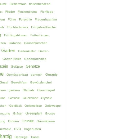
blume
Fledermaus
fleischfressend
ct
Flieder
Flockenblume
Florfliege
rout
Föhre
Forsythie
Frauenhaarfarn
huh
Fruchtschmuck
Frühjahrs-Kirsche
g
Frühlingsblumen
Futterhäuser
nzen
Gabione
Gänseblümchen
Garten
Gartenkultur
Garten-
Garten-Nelke
Gartenorchidee
atein
Gehölze
Gefässe
se
Geranie
Gemüseanbau
gentech
Gesal
Geweihfarn
Gewürzfenchel
beer
giessen
Gladiole
Glanzmispel
lume
Gloxinie
Glücksklee
Glyzinie
chen
Goldlack
Goldmelisse
Goldwespe
Greenplant
lanzung
Gräser
Grosse
Grünlilie
ung
Grünen
Gummibaum
uzmanie
GVO
Hagebutten
hattig
Hartriegel
Hasel