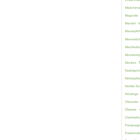
Mädchen
Magnolie
Mandel
M
Mauerpfef
Meerretti
Mischkultu
Moorbeetp
Mücken
Nadelgehö
Nektarpfl
Nobilis-Ta
Nützlinge
Oleander
Ölweide
Osterkakt
Pampasgr
Passions