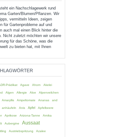
tsteht ein Nachschlagewerk rund
ma Garten/Blumen/Pflanzen. Wir
pps, vermitteln Ideen, zeigen
n für Gartenprobleme auf und
 auch mal einen Blick hinter die
. Nicht zuletzt möchten wir unsere
erung für das Schöne, was die
welt zu bieten hat, mit Ihnen
CHLAGWÖRTER
ADR-Prädikat
Agave
Ahorn
Akelei
nd
Algen
Allergie
Aloe
Alpenveilchen
Amaryllis
Ampeltomate
Ananas
and
Apfel
anhäufeln
Anis
Apfelbeere
er
Aprikose
Arizona-Tanne
Arnika
Aussaat
lt
Aubergine
tling
Austriebspritzung
Azalee