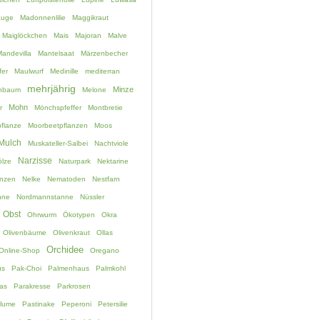
auge
Madonnenlilie
Maggikraut
Maiglöckchen
Mais
Majoran
Malve
andevilla
Mantelsaat
Märzenbecher
fer
Maulwurf
Medinille
mediterran
mehrjährig
Minze
chbaum
Melone
Mohn
r
Mönchspfeffer
Montbretie
flanze
Moorbeetpflanzen
Moos
Mulch
Muskateller-Salbei
Nachtviole
Narzisse
lze
Naturpark
Nektarine
anzen
Nelke
Nematoden
Nestfarn
nne
Nordmannstanne
Nüssler
Obst
Ohrwurm
Ökotypen
Okra
Olivenbäume
Olivenkraut
Ollas
Orchidee
Online-Shop
Oregano
us
Pak-Choi
Palmenhaus
Palmkohl
as
Parakresse
Parkrosen
blume
Pastinake
Peperoni
Petersilie