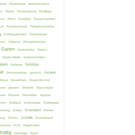
blume
Fledermaus
fleischfressend
ct
Flieder
Flockenblume
Florfliege
rout
Föhre
Forsythie
Frauenhaarfarn
huh
Fruchtschmuck
Frühjahrs-Kirsche
g
Frühlingsblumen
Futterhäuser
nzen
Gabione
Gänseblümchen
Garten
Gartenkultur
Garten-
Garten-Nelke
Gartenorchidee
atein
Gehölze
Gefässe
se
Geranie
Gemüseanbau
gentech
Gesal
Geweihfarn
Gewürzfenchel
beer
giessen
Gladiole
Glanzmispel
lume
Gloxinie
Glücksklee
Glyzinie
chen
Goldlack
Goldmelisse
Goldwespe
Greenplant
lanzung
Gräser
Grosse
Grünlilie
ung
Grünen
Gummibaum
uzmanie
GVO
Hagebutten
hattig
Hartriegel
Hasel