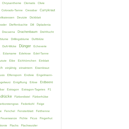
Chrysantheme
Clematis
Clivie
Currykraut
Colorado-Tanne
Cressbar
elikatessen
Deutzie
Dickblatt
ssler
Dieffenbachie
Dill
Dipladenia
Drachenbaum
Dracaena
Drehfrucht
rblume
Drillingsblume
Duftblüte
Dünger
Duft-Wicke
Echeverie
a
Edamame
Edelrose
Edel-Tanne
utute
Eibe
Eichhörnchen
Einblatt
ch
einjährig
einwintern
Eisenkraut
fuss
Elfensporn
Endivie
Engelmann-
Erdbeere
gelwurz
Entgiftung
Erbse
bar
Estragon
Estragon-Tagetes
F1
drücke
Färberdistel
Färberhülse
erborstengras
Federkohl
Feige
ne
Fenchel
Fensterblatt
Fetthenne
Feuerwanze
Fichte
Ficus
Fingerhut
ttonie
Flachs
Flachwurzler