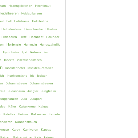
farn
Hasenglöckchen
Hechtkraut
Heidelbeeren
Heidepflanzen
aut
hell
Helleborus
Helmbohne
Herbstzeitlose
Heuschrecke
Hibiskus
Himbeeren
Hirse
Hochbeet
Holunder
Hortensie
hen
Hummeln
Hundszahnlilie
e
Hydrokultur
Igel
Ikebana
im
n
Insects
insectsandstories
en
Insektenhotel
Insekten-Paradies
ich
Insektenstiche
Iris
Isekten-
en
Johannisbeere
Johannisbeeren
raut
Judasbaum
Jungfer
Jungfer im
Jungpflanzen
Jura
Jurapark
idee
Käfer
Kaiserkrone
Kaktus
e
Kalettes
Kalmus
Kaltkeimer
Kamelie
andieren
Kannenstrauch
kresse
Kardy
Karnivoren
Karotte
Katzen
Katzenminze
Kefe
keimen