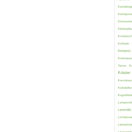
Keimfähigk
Keimspro
Kichererb
Kletterpfl
Knoblauc
Kohlrabi
Kompost
Korbmara
Tanne
K
Kräuter
Kreuzkrau
Kübelpfla
Kugeldiste
Lampionb
Lavendel
Lichtblum
Liebstöcke
Löwenmäu