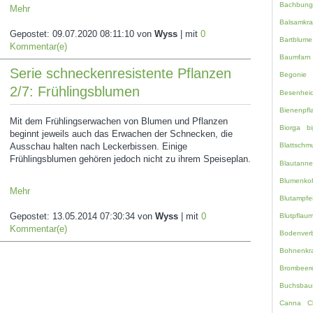
Bachbung
Mehr
Balsamkra
Gepostet:
09.07.2020 08:11:10
von
Wyss
| mit
0
Bartblume
Kommentar(e)
Baumfarn
Serie schneckenresistente Pflanzen
Begonie
2/7: Frühlingsblumen
Besenhei
Bienenpfl
Mit dem Frühlingserwachen von Blumen und Pflanzen
Biorga
bi
beginnt jeweils auch das Erwachen der Schnecken, die
Ausschau halten nach Leckerbissen. Einige
Blattschm
Frühlingsblumen gehören jedoch nicht zu ihrem Speiseplan.
Blautanne
Blumenko
Mehr
Blutampfe
Gepostet:
13.05.2014 07:30:34
von
Wyss
| mit
0
Blutpflau
Kommentar(e)
Bodenverb
Bohnenkr
Brombeer
Buchsbau
Canna
C