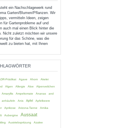
tsteht ein Nachschlagewerk rund
ma Garten/Blumen/Pflanzen. Wir
pps, vermitteln Ideen, zeigen
n für Gartenprobleme auf und
 auch mal einen Blick hinter die
. Nicht zuletzt möchten wir unsere
erung für das Schöne, was die
welt zu bieten hat, mit Ihnen
CHLAGWÖRTER
ADR-Prädikat
Agave
Ahorn
Akelei
nd
Algen
Allergie
Aloe
Alpenveilchen
Amaryllis
Ampeltomate
Ananas
and
Apfel
anhäufeln
Anis
Apfelbeere
er
Aprikose
Arizona-Tanne
Arnika
Aussaat
lt
Aubergine
tling
Austriebspritzung
Azalee