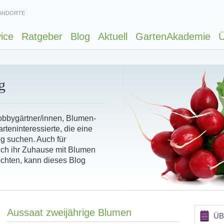
ANDORTE
ice
Ratgeber
Blog
Aktuell
GartenAkademie
Ü
g
Hobbygärtner/innen, Blumen-
rteninteressierte, die eine
ng suchen. Auch für
ich ihr Zuhause mit Blumen
chten, kann dieses Blog
Aussaat zweijährige Blumen
ÜB