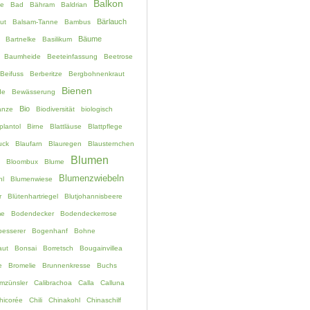
Balkon
e
Bad
Bähram
Baldrian
Bärlauch
ut
Balsam-Tanne
Bambus
Bäume
Bartnelke
Basilikum
Baumheide
Beeteinfassung
Beetrose
Beifuss
Berberitze
Bergbohnenkraut
Bienen
de
Bewässerung
Bio
anze
Biodiversität
biologisch
plantol
Birne
Blattläuse
Blattpflege
uck
Blaufarn
Blauregen
Blausternchen
Blumen
Bloombux
Blume
Blumenzwiebeln
hl
Blumenwiese
r
Blütenhartriegel
Blutjohannisbeere
me
Bodendecker
Bodendeckerrose
esserer
Bogenhanf
Bohne
aut
Bonsai
Borretsch
Bougainvillea
e
Bromelie
Brunnenkresse
Buchs
mzünsler
Calibrachoa
Calla
Calluna
hicorée
Chili
Chinakohl
Chinaschilf