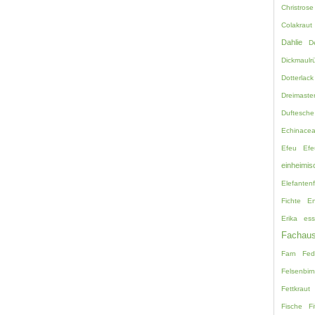
Christrose
Colakraut
Dahlie
D
Dickmaulrü
Dotterlack
Dreimaste
Duftesche
Echinace
Efeu
Efe
einheimis
Elefanten
Fichte
En
Erika
ess
Fachaus
Farn
Fed
Felsenbir
Fettkraut
Fische
Fi