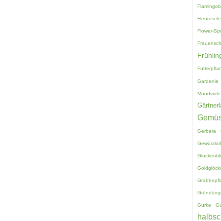
Flamingo
Fleurosele
Flower-Sp
Frauensc
Frühlin
Futterpfla
Gardenie
Mondviole
Gärtnerl
Gemü
Gerbera
Gewürzlor
Glockenb
Goldglöck
Grabbepf
Gründüng
Gurke
G
halbsc