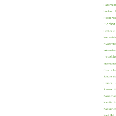
Hasenfuss
Hecken
Heiligenkr
Herbst
Himbeere
Hornveilc
Hyazinth
Inkaweize
Insekt
Insektenst
Geschicht
Johannisk
Grünen
Juwelorch
Kalancho
Kamille
k
Kapuziner
Kartoffel