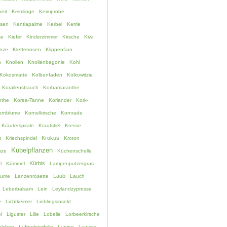
eit
Keimlinge
Keimprobe
ssen
Kentiapalme
Kerbel
Kerrie
se
Kiefer
Kinderzimmer
Kirsche
Kiwi
anze
Kletterrosen
Klippenfarn
h
Knollen
Knollenbegonie
Kohl
Kokosmatte
Kolbenfaden
Kolkowitzie
Korallenstrauch
Korbamaranthe
nthe
Korea-Tanne
Koriander
Kork-
ornblume
Kornelkirsche
Kornrade
Kräuterspirale
Krautstiel
Kresse
Krokus
t
Kriechspindel
Kroton
Kübelpflanzen
nze
Küchenschelle
Kürbis
l
Kümmel
Lampenputzergras
Laub
lume
Lanzenrosette
Lauch
Leberbalsam
Lein
Leylandzypresse
e
Lichtkeimer
Lieblingsinsekt
l
Liguster
Lilie
Lobelie
Lorbeerkirsche
lchen
Luftpolsterfolie
Lupine
Luwasa