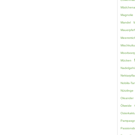
Mädchen
Magnolie
Mandel
M
Mauerpfef
Meerretti
Mischkultu
Moorbeetp
Mücken
Nadelgehö
Nektarpfl
Nobilis-Ta
Nützlinge
Oleander
Ölweide
Osterkakt
Pampasgr
Passions