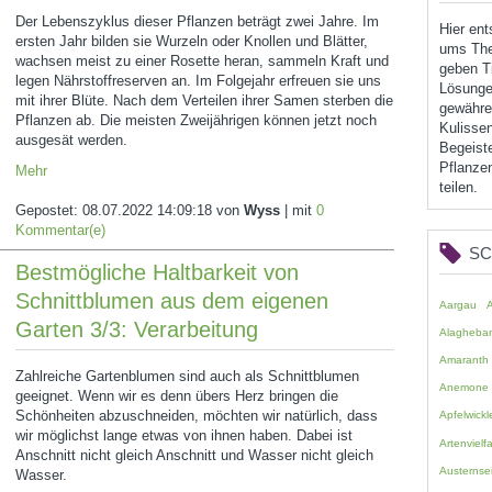
Der Lebenszyklus dieser Pflanzen beträgt zwei Jahre. Im
Hier en
ersten Jahr bilden sie Wurzeln oder Knollen und Blätter,
ums The
wachsen meist zu einer Rosette heran, sammeln Kraft und
geben Ti
legen Nährstoffreserven an. Im Folgejahr erfreuen sie uns
Lösunge
mit ihrer Blüte. Nach dem Verteilen ihrer Samen sterben die
gewähren
Pflanzen ab. Die meisten Zweijährigen können jetzt noch
Kulissen
ausgesät werden.
Begeist
Pflanzen
Mehr
teilen.
Gepostet:
08.07.2022 14:09:18
von
Wyss
| mit
0
Kommentar(e)
S
Bestmögliche Haltbarkeit von
Schnittblumen aus dem eigenen
Aargau
Garten 3/3: Verarbeitung
Alagheba
Amaranth
Zahlreiche Gartenblumen sind auch als Schnittblumen
Anemone
geeignet. Wenn wir es denn übers Herz bringen die
Schönheiten abzuschneiden, möchten wir natürlich, dass
Apfelwickl
wir möglichst lange etwas von ihnen haben. Dabei ist
Artenvielfa
Anschnitt nicht gleich Anschnitt und Wasser nicht gleich
Austernsei
Wasser.