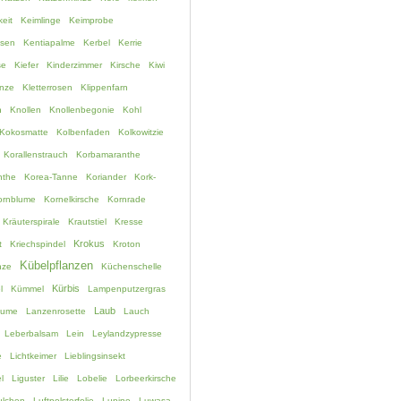
eit
Keimlinge
Keimprobe
ssen
Kentiapalme
Kerbel
Kerrie
se
Kiefer
Kinderzimmer
Kirsche
Kiwi
anze
Kletterrosen
Klippenfarn
h
Knollen
Knollenbegonie
Kohl
Kokosmatte
Kolbenfaden
Kolkowitzie
Korallenstrauch
Korbamaranthe
nthe
Korea-Tanne
Koriander
Kork-
ornblume
Kornelkirsche
Kornrade
Kräuterspirale
Krautstiel
Kresse
Krokus
t
Kriechspindel
Kroton
Kübelpflanzen
nze
Küchenschelle
Kürbis
l
Kümmel
Lampenputzergras
Laub
lume
Lanzenrosette
Lauch
Leberbalsam
Lein
Leylandzypresse
e
Lichtkeimer
Lieblingsinsekt
l
Liguster
Lilie
Lobelie
Lorbeerkirsche
lchen
Luftpolsterfolie
Lupine
Luwasa