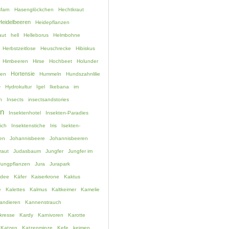
farn
Hasenglöckchen
Hechtkraut
Heidelbeeren
Heidepflanzen
aut
hell
Helleborus
Helmbohne
Herbstzeitlose
Heuschrecke
Hibiskus
Himbeeren
Hirse
Hochbeet
Holunder
Hortensie
hen
Hummeln
Hundszahnlilie
e
Hydrokultur
Igel
Ikebana
im
n
Insects
insectsandstories
en
Insektenhotel
Insekten-Paradies
ich
Insektenstiche
Iris
Isekten-
en
Johannisbeere
Johannisbeeren
raut
Judasbaum
Jungfer
Jungfer im
Jungpflanzen
Jura
Jurapark
idee
Käfer
Kaiserkrone
Kaktus
e
Kalettes
Kalmus
Kaltkeimer
Kamelie
andieren
Kannenstrauch
kresse
Kardy
Karnivoren
Karotte
Katzen
Katzenminze
Kefe
keimen