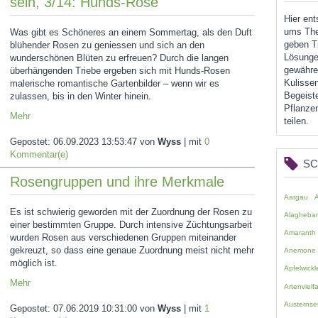
sein, 3/14: Hunds-Rose
Hier en
ums The
Was gibt es Schöneres an einem Sommertag, als den Duft
geben Ti
blühender Rosen zu geniessen und sich an den
Lösunge
wunderschönen Blüten zu erfreuen? Durch die langen
gewähren
überhängenden Triebe ergeben sich mit Hunds-Rosen
Kulissen
malerische romantische Gartenbilder – wenn wir es
Begeist
zulassen, bis in den Winter hinein.
Pflanzen
Mehr
teilen.
Gepostet:
06.09.2023 13:53:47
von
Wyss
| mit
0
Kommentar(e)
S
Rosengruppen und ihre Merkmale
Aargau
Es ist schwierig geworden mit der Zuordnung der Rosen zu
Alagheba
einer bestimmten Gruppe. Durch intensive Züchtungsarbeit
Amaranth
wurden Rosen aus verschiedenen Gruppen miteinander
gekreuzt, so dass eine genaue Zuordnung meist nicht mehr
Anemone
möglich ist.
Apfelwickl
Mehr
Artenvielfa
Austernsei
Gepostet:
07.06.2019 10:31:00
von
Wyss
| mit
1