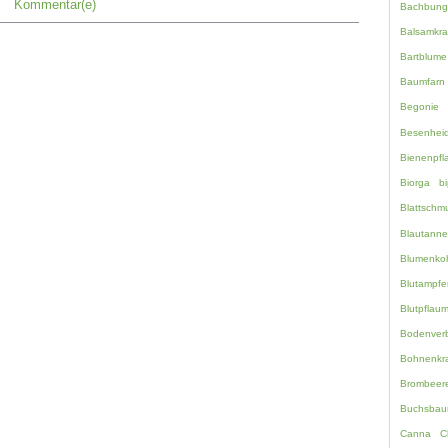
Kommentar(e)
Bachbung
Balsamkra
Bartblume
Baumfarn
Begonie
Besenhei
Bienenpfl
Biorga
bi
Blattschm
Blautanne
Blumenko
Blutampfe
Blutpflau
Bodenverb
Bohnenkr
Brombeer
Buchsbau
Canna
C