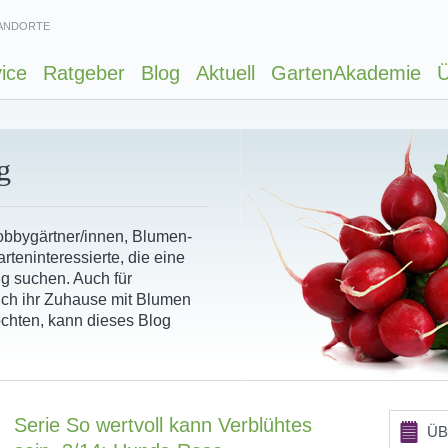
ANDORTE
ice
Ratgeber
Blog
Aktuell
GartenAkademie
Ü
g
Hobbygärtner/innen, Blumen-
rteninteressierte, die eine
ng suchen. Auch für
ich ihr Zuhause mit Blumen
chten, kann dieses Blog
Serie So wertvoll kann Verblühtes
ÜB