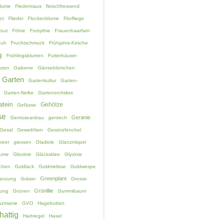
blume
Fledermaus
fleischfressend
ct
Flieder
Flockenblume
Florfliege
rout
Föhre
Forsythie
Frauenhaarfarn
huh
Fruchtschmuck
Frühjahrs-Kirsche
g
Frühlingsblumen
Futterhäuser
nzen
Gabione
Gänseblümchen
Garten
Gartenkultur
Garten-
Garten-Nelke
Gartenorchidee
atein
Gehölze
Gefässe
se
Geranie
Gemüseanbau
gentech
Gesal
Geweihfarn
Gewürzfenchel
beer
giessen
Gladiole
Glanzmispel
lume
Gloxinie
Glücksklee
Glyzinie
chen
Goldlack
Goldmelisse
Goldwespe
Greenplant
lanzung
Gräser
Grosse
Grünlilie
ung
Grünen
Gummibaum
uzmanie
GVO
Hagebutten
hattig
Hartriegel
Hasel