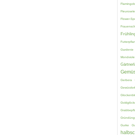
Flamingo
Fleurosele
Flower-Sp
Frauensc
Frühlin
Futterpfla
Gardenie
Mondviole
Gärtnerl
Gemü
Gerbera
Gewürzlor
Glockenb
Goldglöck
Grabbepf
Gründüng
Gurke
G
halbsc