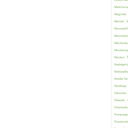
Mädchen
Magnolie
Mandel
M
Mauerpfef
Meerretti
Mischkultu
Moorbeetp
Mücken
Nadelgehö
Nektarpfl
Nobilis-Ta
Nützlinge
Oleander
Ölweide
Osterkakt
Pampasgr
Passions