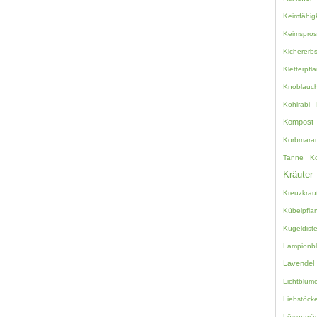
Keimfähigk
Keimspro
Kichererb
Kletterpfl
Knoblauc
Kohlrabi
Kompost
Korbmara
Tanne
K
Kräuter
Kreuzkrau
Kübelpfla
Kugeldiste
Lampionb
Lavendel
Lichtblum
Liebstöcke
Löwenmäu