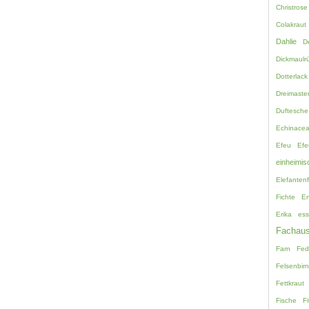
Christrose
Colakraut
Dahlie
D
Dickmaulrü
Dotterlack
Dreimaste
Duftesche
Echinace
Efeu
Efe
einheimis
Elefanten
Fichte
En
Erika
ess
Fachaus
Farn
Fed
Felsenbir
Fettkraut
Fische
Fi