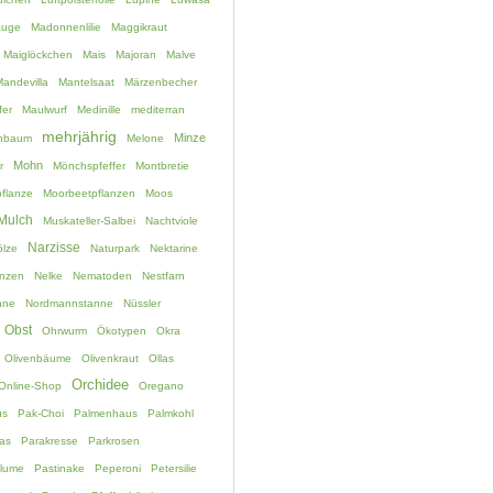
auge
Madonnenlilie
Maggikraut
Maiglöckchen
Mais
Majoran
Malve
andevilla
Mantelsaat
Märzenbecher
fer
Maulwurf
Medinille
mediterran
mehrjährig
Minze
chbaum
Melone
Mohn
r
Mönchspfeffer
Montbretie
flanze
Moorbeetpflanzen
Moos
Mulch
Muskateller-Salbei
Nachtviole
Narzisse
lze
Naturpark
Nektarine
anzen
Nelke
Nematoden
Nestfarn
nne
Nordmannstanne
Nüssler
Obst
Ohrwurm
Ökotypen
Okra
Olivenbäume
Olivenkraut
Ollas
Orchidee
Online-Shop
Oregano
us
Pak-Choi
Palmenhaus
Palmkohl
as
Parakresse
Parkrosen
blume
Pastinake
Peperoni
Petersilie