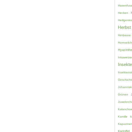
Hasenfuss
Hecken
Heiligenkr
Herbst
Himbeere
Hornveilc
Hyazinth
Inkaweize
Insekt
Insektenst
Geschicht
Johannisk
Grünen
Juwelorch
Kalancho
Kamille
k
Kapuziner
Kartoffel