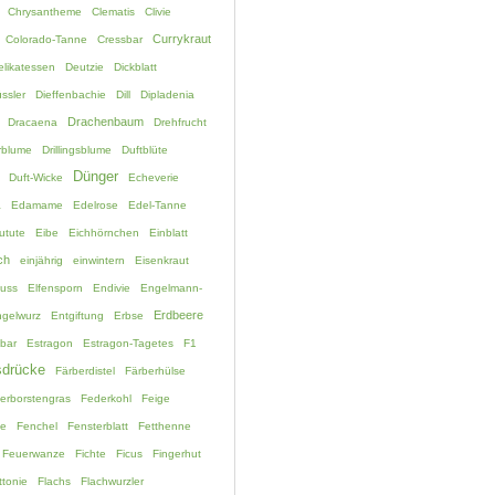
Chrysantheme
Clematis
Clivie
Currykraut
Colorado-Tanne
Cressbar
elikatessen
Deutzie
Dickblatt
ssler
Dieffenbachie
Dill
Dipladenia
Drachenbaum
Dracaena
Drehfrucht
rblume
Drillingsblume
Duftblüte
Dünger
Duft-Wicke
Echeverie
a
Edamame
Edelrose
Edel-Tanne
utute
Eibe
Eichhörnchen
Einblatt
ch
einjährig
einwintern
Eisenkraut
fuss
Elfensporn
Endivie
Engelmann-
Erdbeere
gelwurz
Entgiftung
Erbse
bar
Estragon
Estragon-Tagetes
F1
drücke
Färberdistel
Färberhülse
erborstengras
Federkohl
Feige
ne
Fenchel
Fensterblatt
Fetthenne
Feuerwanze
Fichte
Ficus
Fingerhut
ttonie
Flachs
Flachwurzler