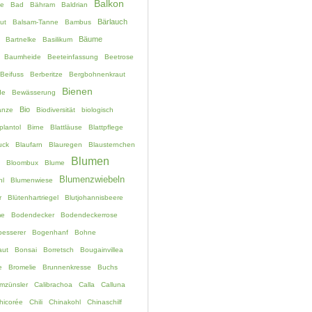
Balkon
e
Bad
Bähram
Baldrian
Bärlauch
ut
Balsam-Tanne
Bambus
Bäume
Bartnelke
Basilikum
Baumheide
Beeteinfassung
Beetrose
Beifuss
Berberitze
Bergbohnenkraut
Bienen
de
Bewässerung
Bio
anze
Biodiversität
biologisch
plantol
Birne
Blattläuse
Blattpflege
uck
Blaufarn
Blauregen
Blausternchen
Blumen
Bloombux
Blume
Blumenzwiebeln
hl
Blumenwiese
r
Blütenhartriegel
Blutjohannisbeere
me
Bodendecker
Bodendeckerrose
esserer
Bogenhanf
Bohne
aut
Bonsai
Borretsch
Bougainvillea
e
Bromelie
Brunnenkresse
Buchs
mzünsler
Calibrachoa
Calla
Calluna
hicorée
Chili
Chinakohl
Chinaschilf