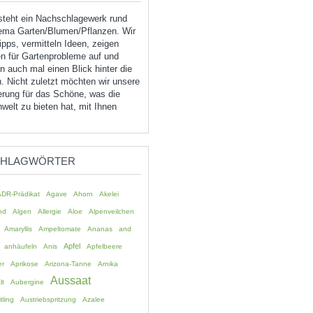
tsteht ein Nachschlagewerk rund
ma Garten/Blumen/Pflanzen. Wir
pps, vermitteln Ideen, zeigen
n für Gartenprobleme auf und
 auch mal einen Blick hinter die
. Nicht zuletzt möchten wir unsere
erung für das Schöne, was die
welt zu bieten hat, mit Ihnen
CHLAGWÖRTER
ADR-Prädikat
Agave
Ahorn
Akelei
nd
Algen
Allergie
Aloe
Alpenveilchen
Amaryllis
Ampeltomate
Ananas
and
Apfel
anhäufeln
Anis
Apfelbeere
er
Aprikose
Arizona-Tanne
Arnika
Aussaat
lt
Aubergine
tling
Austriebspritzung
Azalee