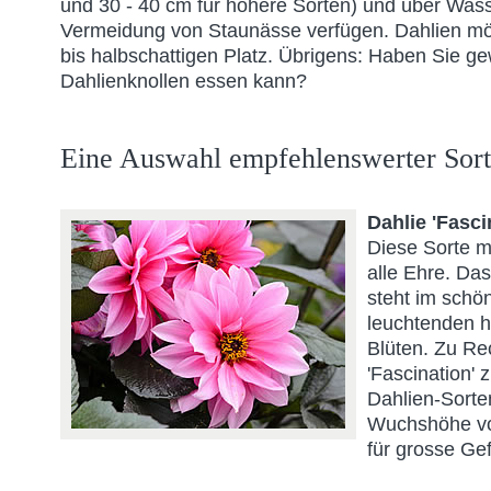
und 30 - 40 cm für höhere Sorten) und über Was
Vermeidung von Staunässe verfügen. Dahlien m
bis halbschattigen Platz. Übrigens: Haben Sie g
Dahlienknollen essen kann?
Eine Auswahl empfehlenswerter Sor
Dahlie 'Fasci
Diese Sorte 
alle Ehre. Da
steht im schö
leuchtenden ha
Blüten. Zu Re
'Fascination' 
Dahlien-Sorte
Wuchshöhe von
für grosse Ge