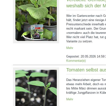
weshalb sich der M
Wer im Gartencenter nach 
hält, findet jetzt eine riesig
Preisunterschiede innerhalb
recht markant sein. Der Grun
«normalen» auch die teureren
Wer nicht viel Platz hat, tut 
Variante zu setzen.
Mehr
Gepostet:
20.05.2026 14:59:
Kommentar(e)
Tomaten selbst au
Das Heranziehen eigener Tom
etwas mehr Arbeit, doch es 
bis Mitte März drinnen auss
kräftige Jungpflanzen in Kübe
Mehr