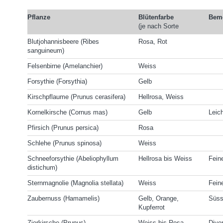
Pflanze
Blütenfarbe
Bem
(je nach Sorte
Blutjohannisbeere (Ribes
Rosa, Rot
sanguineum)
Felsenbirne (Amelanchier)
Weiss
Forsythie (Forsythia)
Gelb
Kirschpflaume (Prunus cerasifera)
Hellrosa, Weiss
Kornelkirsche (Cornus mas)
Gelb
Leic
Pfirsich (Prunus persica)
Rosa
Schlehe (Prunus spinosa)
Weiss
Schneeforsythie (Abeliophyllum
Hellrosa bis Weiss
Fein
distichum)
Sternmagnolie (Magnolia stellata)
Weiss
Fein
Zaubernuss (Hamamelis)
Gelb, Orange,
Süss
Kupferrot
Zierkirsche (Prunus)
Weiss bis Rosa
Dive