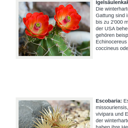
Igelsäulenka
Die winterhart
Gattung sind 
bis zu 2'000 
der USA behei
gehören beisp
Echinocereus t
coccineus oder
Escobaria:
Es
missouriensis,
vivipara und E.
der winterhar
haben ihre H